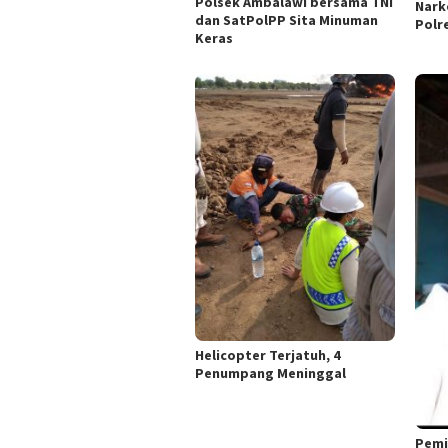
Polsek Ambalawi bersama TNI
Nark
dan SatPolPP Sita Minuman
Polr
Keras
Helicopter Terjatuh, 4
Penumpang Meninggal
Pemi