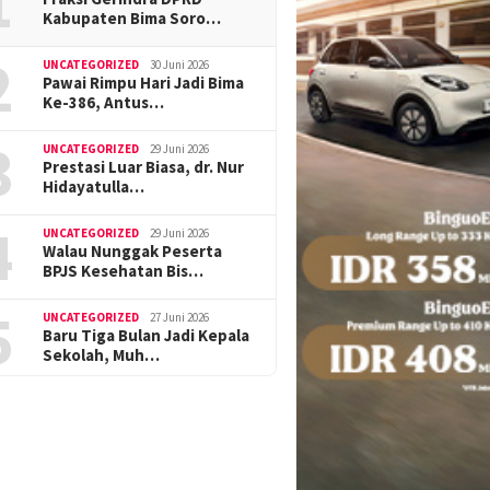
1
Kabupaten Bima Soro…
2
UNCATEGORIZED
30 Juni 2026
Pawai Rimpu Hari Jadi Bima
Ke-386, Antus…
3
UNCATEGORIZED
29 Juni 2026
Prestasi Luar Biasa, dr. Nur
Hidayatulla…
4
UNCATEGORIZED
29 Juni 2026
Walau Nunggak Peserta
BPJS Kesehatan Bis…
5
UNCATEGORIZED
27 Juni 2026
Baru Tiga Bulan Jadi Kepala
Sekolah, Muh…