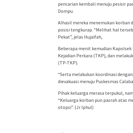
pencarian kembali menuju pesisir p
Dompu.
Alhasil mereka menemukan korban di
posisi tengkurap. “Melihat hal ters
Pekat”, jelas Hujaifah,
Beberapa menit kemudian Kapolsek 
Kejadian Perkara (TKP), dan melak
(TP-TKP).
“Serta melakukan koordinasi dengan
dievakuasi menuju Puskesmas Calabai
Pihak keluarga merasa terpukul, na
“Keluarga korban pun pasrah atas mu
otopsi”. (Jr Iphul)