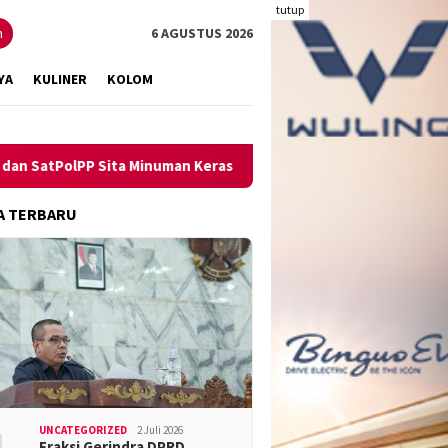
tutup
n
6 AGUSTUS 2026
YA
KULINER
KOLOM
 Sita Minuman Keras
Pengungkapan Kasus Narkoba Melamb
A TERBARU
UNCATEGORIZED
2 Juli 2026
Fraksi Gerindra DPRD