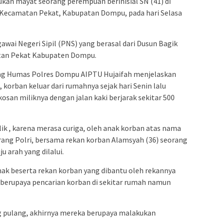
kan mayat seorang perempuan berinisial SN (41) di
 Kecamatan Pekat, Kabupatan Dompu, pada hari Selasa
ai Negeri Sipil (PNS) yang berasal dari Dusun Bagik
atan Pekat Kabupaten Dompu.
bag Humas Polres Dompu AIPTU Hujaifah menjelaskan
korban keluar dari rumahnya sejak hari Senin lalu
kosan miliknya dengan jalan kaki berjarak sekitar 500
ik , karena merasa curiga, oleh anak korban atas nama
rang Polri, bersama rekan korban Alamsyah (36) seorang
 arah yang dilalui.
anak beserta rekan korban yang dibantu oleh rekannya
g berupaya pencarian korban di sekitar rumah namun
ng pulang, akhirnya mereka berupaya malakukan