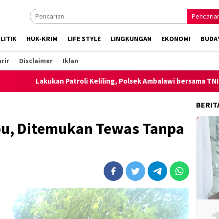
Pencaria
LITIK
HUK-KRIM
LIFE STYLE
LINGKUNGAN
EKONOMI
BUDA
rir
Disclaimer
Iklan
ukan Patroli Keliling, Polsek Ambalawi bersama TNI dan SatPolPP
BERIT
u, Ditemukan Tewas Tanpa