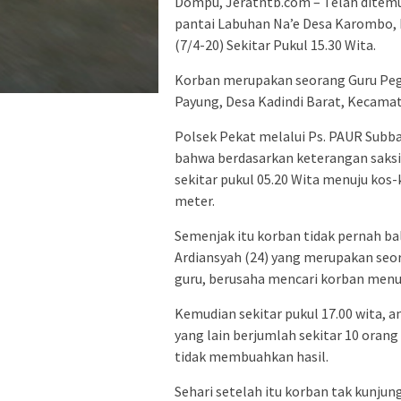
Dompu, Jeratntb.com – Telah ditemu
pantai Labuhan Na’e Desa Karombo,
(7/4-20) Sekitar Pukul 15.30 Wita.
Korban merupakan seorang Guru Pegaw
Payung, Desa Kadindi Barat, Kecam
Polsek Pekat melalui Ps. PAUR Sub
bahwa berdasarkan keterangan saksi, 
sekitar pukul 05.20 Wita menuju kos-
meter.
Semenjak itu korban tidak pernah bal
Ardiansyah (24) yang merupakan seo
guru, berusaha mencari korban menuju
Kemudian sekitar pukul 17.00 wita, 
yang lain berjumlah sekitar 10 oran
tidak membuahkan hasil.
Sehari setelah itu korban tak kunju