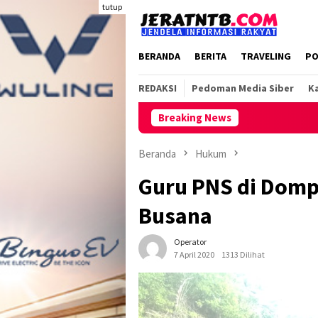
Loncat
tutup
ke
konten
BERANDA
BERITA
TRAVELING
PO
REDAKSI
Pedoman Media Siber
Ka
Breaking News
Lak
Beranda
Hukum
Guru PNS di Domp
Busana
Operator
7 April 2020
1313 Dilihat