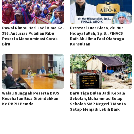
Pawai Rimpu Hari Jadi Bima Ke-
Prestasi Luar Biasa, dr. Nur
386, Antusias Puluhan Ribu
Hidayatullah, Sp.B., FINACS
Peserta Mendominasi Corak
Raih Ahli Ilmu Faal Olahraga
Biru
Konsultan
Walau Nunggak Peserta BPJS
Baru Tiga Bulan Jadi Kepala
Kesehatan Bisa Dipindahkan
Sekolah, Muhammad Sulap
Ke PBPU Pemda
Sekolah SMP Negeri 7 Monta
Satap Menjadi Lebih Baik