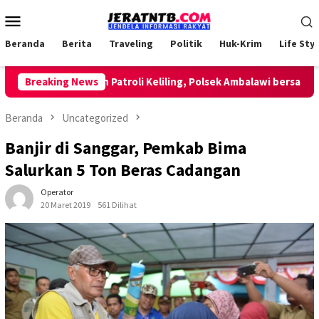
Loncat
Menu
ke
Mobile
konten
Beranda
Berita
Traveling
Politik
Huk-Krim
Life Styl
Breaking News
Lakukan Patroli Keliling, Polsek Ambalawi bersama TNI 
Beranda
Uncategorized
Banjir di Sanggar, Pemkab Bima
Salurkan 5 Ton Beras Cadangan
Operator
20 Maret 2019
561 Dilihat