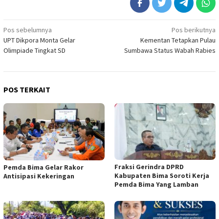
Navigasi
Pos sebelumnya
Pos berikutnya
UPT Dikpora Monta Gelar
Kementan Tetapkan Pulau
pos
Olimpiade Tingkat SD
Sumbawa Status Wabah Rabies
POS TERKAIT
Fraksi Gerindra DPRD
Pemda Bima Gelar Rakor
Kabupaten Bima Soroti Kerja
Antisipasi Kekeringan
Pemda Bima Yang Lamban