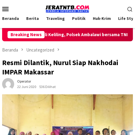
Loncat
Menu
ke
Mobile
konten
Beranda
Berita
Traveling
Politik
Huk-Krim
Life Styl
Lakukan Patroli Keliling, Polsek Ambalawi bersama TNI dan Sat
Breaking News
Beranda
Uncategorized
Resmi Dilantik, Nurul Siap Nakhodai
IMPAR Makassar
Operator
22 Juni 2020
536 Dilihat