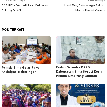
Navigasi
Pos sebelumnya
Pos berikutnya
BGR IDP – DAHLAN Akan Deklarasi
Hasil Tes, Satu Warga Sakuru
pos
Dukung DILAN
Monta Positif Corona
POS TERKAIT
Fraksi Gerindra DPRD
Pemda Bima Gelar Rakor
Kabupaten Bima Soroti Kerja
Antisipasi Kekeringan
Pemda Bima Yang Lamban