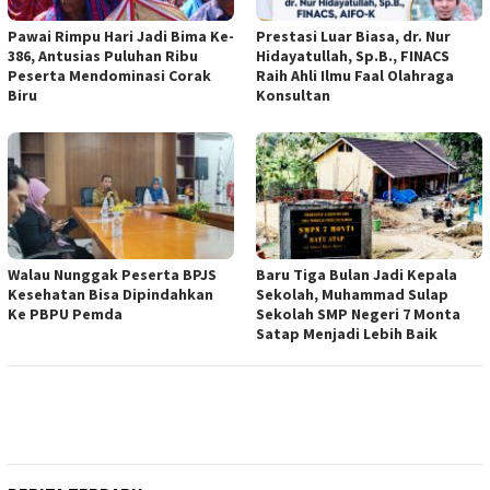
Pawai Rimpu Hari Jadi Bima Ke-
Prestasi Luar Biasa, dr. Nur
386, Antusias Puluhan Ribu
Hidayatullah, Sp.B., FINACS
Peserta Mendominasi Corak
Raih Ahli Ilmu Faal Olahraga
Biru
Konsultan
Walau Nunggak Peserta BPJS
Baru Tiga Bulan Jadi Kepala
Kesehatan Bisa Dipindahkan
Sekolah, Muhammad Sulap
Ke PBPU Pemda
Sekolah SMP Negeri 7 Monta
Satap Menjadi Lebih Baik