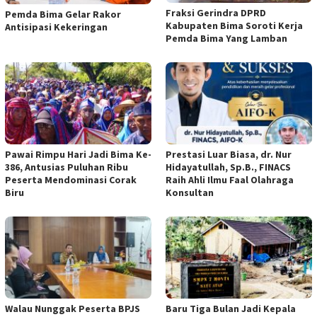
Fraksi Gerindra DPRD
Pemda Bima Gelar Rakor
Kabupaten Bima Soroti Kerja
Antisipasi Kekeringan
Pemda Bima Yang Lamban
Pawai Rimpu Hari Jadi Bima Ke-
Prestasi Luar Biasa, dr. Nur
386, Antusias Puluhan Ribu
Hidayatullah, Sp.B., FINACS
Peserta Mendominasi Corak
Raih Ahli Ilmu Faal Olahraga
Biru
Konsultan
Walau Nunggak Peserta BPJS
Baru Tiga Bulan Jadi Kepala