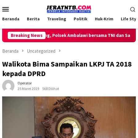
Loncat
Menu
ke
Mobile
konten
Beranda
Berita
Traveling
Politik
Huk-Krim
Life Styl
an Patroli Keliling, Polsek Ambalawi bersama TNI dan SatPolPP 
Breaking News
Beranda
Uncategorized
Walikota Bima Sampaikan LKPJ TA 2018
kepada DPRD
Operator
25 Maret 2019
568 Dilihat