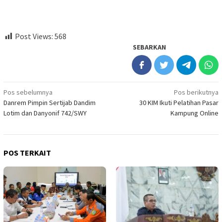
Post Views:
568
SEBARKAN
Navigasi
Pos sebelumnya
Pos berikutnya
Danrem Pimpin Sertijab Dandim
30 KIM Ikuti Pelatihan Pasar
pos
Lotim dan Danyonif 742/SWY
Kampung Online
POS TERKAIT