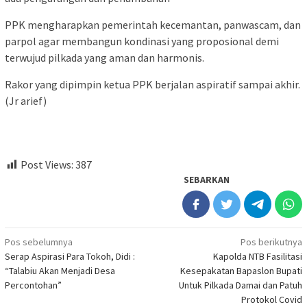
PPK mengharapkan pemerintah kecemantan, panwascam, dan
parpol agar membangun kondinasi yang proposional demi
terwujud pilkada yang aman dan harmonis.
Rakor yang dipimpin ketua PPK berjalan aspiratif sampai akhir.
(Jr arief)
Post Views:
387
SEBARKAN
Navigasi
Pos sebelumnya
Pos berikutnya
Serap Aspirasi Para Tokoh, Didi :
Kapolda NTB Fasilitasi
pos
“Talabiu Akan Menjadi Desa
Kesepakatan Bapaslon Bupati
Percontohan”
Untuk Pilkada Damai dan Patuh
Protokol Covid