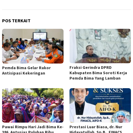
POS TERKAIT
Fraksi Gerindra DPRD
Pemda Bima Gelar Rakor
Kabupaten Bima Soroti Kerja
Antisipasi Kekeringan
Pemda Bima Yang Lamban
Pawai Rimpu Hari Jadi Bima Ke-
Prestasi Luar Biasa, dr. Nur
386, Antusias Puluhan Ribu
Hidayatullah, Sp.B., FINACS