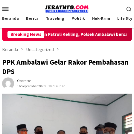
Loncat
Menu
ke
Mobile
konten
Beranda
Berita
Traveling
Politik
Huk-Krim
Life Styl
Breaking News
Lakukan Patroli Keliling, Polsek Ambalawi bersama TNI
Beranda
Uncategorized
PPK Ambalawi Gelar Rakor Pembahasan
DPS
Operator
16 September 2020
387 Dilihat