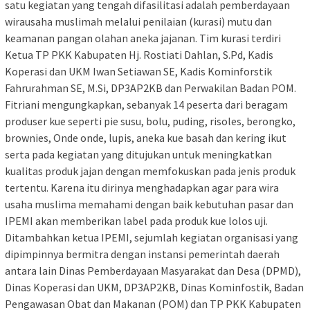
satu kegiatan yang tengah difasilitasi adalah pemberdayaan
wirausaha muslimah melalui penilaian (kurasi) mutu dan
keamanan pangan olahan aneka jajanan. Tim kurasi terdiri
Ketua TP PKK Kabupaten Hj. Rostiati Dahlan, S.Pd, Kadis
Koperasi dan UKM Iwan Setiawan SE, Kadis Kominforstik
Fahrurahman SE, M.Si, DP3AP2KB dan Perwakilan Badan POM.
Fitriani mengungkapkan, sebanyak 14 peserta dari beragam
produser kue seperti pie susu, bolu, puding, risoles, berongko,
brownies, Onde onde, lupis, aneka kue basah dan kering ikut
serta pada kegiatan yang ditujukan untuk meningkatkan
kualitas produk jajan dengan memfokuskan pada jenis produk
tertentu. Karena itu dirinya menghadapkan agar para wira
usaha muslima memahami dengan baik kebutuhan pasar dan
IPEMI akan memberikan label pada produk kue lolos uji.
Ditambahkan ketua IPEMI, sejumlah kegiatan organisasi yang
dipimpinnya bermitra dengan instansi pemerintah daerah
antara lain Dinas Pemberdayaan Masyarakat dan Desa (DPMD),
Dinas Koperasi dan UKM, DP3AP2KB, Dinas Kominfostik, Badan
Pengawasan Obat dan Makanan (POM) dan TP PKK Kabupaten