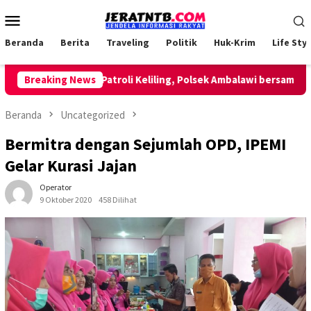
Loncat
Menu
ke
Mobile
konten
Beranda
Berita
Traveling
Politik
Huk-Krim
Life Styl
Breaking News
Lakukan Patroli Keliling, Polsek Ambalawi bersama TNI da
Beranda
Uncategorized
Bermitra dengan Sejumlah OPD, IPEMI
Gelar Kurasi Jajan
Operator
9 Oktober 2020
458 Dilihat