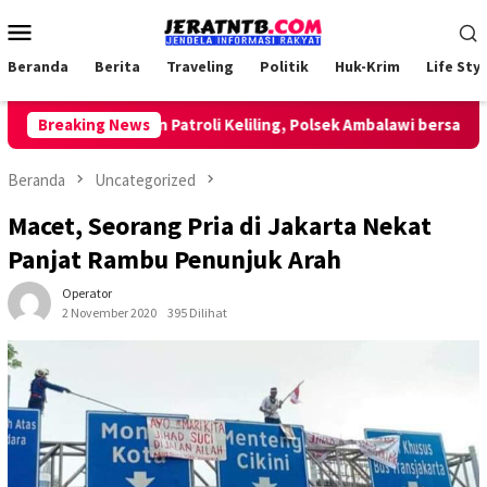
Loncat
Menu
ke
Mobile
konten
Beranda
Berita
Traveling
Politik
Huk-Krim
Life Styl
Breaking News
Lakukan Patroli Keliling, Polsek Ambalawi bersama TNI 
Beranda
Uncategorized
Macet, Seorang Pria di Jakarta Nekat
Panjat Rambu Penunjuk Arah
Operator
2 November 2020
395 Dilihat