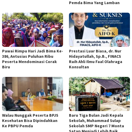
Pemda Bima Yang Lamban
Pawai Rimpu Hari Jadi Bima Ke-
Prestasi Luar Biasa, dr. Nur
386, Antusias Puluhan Ribu
Hidayatullah, Sp.B., FINACS
Peserta Mendominasi Corak
Raih Ahli Ilmu Faal Olahraga
Biru
Konsultan
Walau Nunggak Peserta BPJS
Baru Tiga Bulan Jadi Kepala
Kesehatan Bisa Dipindahkan
Sekolah, Muhammad Sulap
Ke PBPU Pemda
Sekolah SMP Negeri 7 Monta
Satap Menjadi Lebih Baik