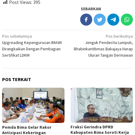
Post Views:
395
SEBARKAN
Navigasi
Pos sebelumnya
Pos berikutnya
Upgreading Kepengurusan IMAWI
Jenguk Penderita Lumpuh,
pos
Dirangkaikan Dengan Pembagian
Bhabinkantibmas Bakajaya Harap
Sertifikat LDKM
Uluran Tangan Dermawan
POS TERKAIT
Fraksi Gerindra DPRD
Pemda Bima Gelar Rakor
Kabupaten Bima Soroti Kerja
Antisipasi Kekeringan