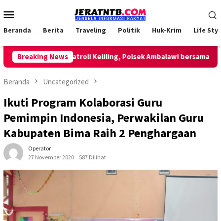
Loncat
Menu
ke
Mobile
konten
Beranda
Berita
Traveling
Politik
Huk-Krim
Life Styl
Breaking News
Lakukan Patroli Keliling, Polsek Ambalawi bersama TNI dan
Beranda
Uncategorized
Ikuti Program Kolaborasi Guru
Pemimpin Indonesia, Perwakilan Guru
Kabupaten Bima Raih 2 Penghargaan
Operator
27 November 2020
587 Dilihat