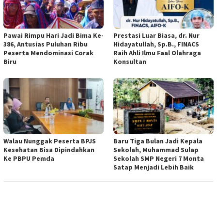
Pawai Rimpu Hari Jadi Bima Ke-
Prestasi Luar Biasa, dr. Nur
386, Antusias Puluhan Ribu
Hidayatullah, Sp.B., FINACS
Peserta Mendominasi Corak
Raih Ahli Ilmu Faal Olahraga
Biru
Konsultan
Walau Nunggak Peserta BPJS
Baru Tiga Bulan Jadi Kepala
Kesehatan Bisa Dipindahkan
Sekolah, Muhammad Sulap
Ke PBPU Pemda
Sekolah SMP Negeri 7 Monta
Satap Menjadi Lebih Baik