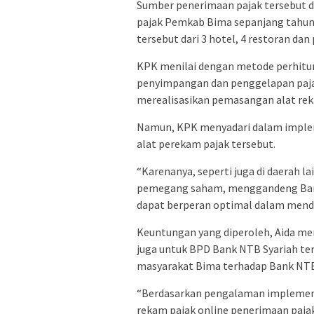
Sumber penerimaan pajak tersebut da
pajak Pemkab Bima sepanjang tahun 
tersebut dari 3 hotel, 4 restoran dan 
KPK menilai dengan metode perhitu
penyimpangan dan penggelapan paja
merealisasikan pemasangan alat rek
Namun, KPK menyadari dalam imple
alat perekam pajak tersebut.
“Karenanya, seperti juga di daerah 
pemegang saham, menggandeng Ban
dapat berperan optimal dalam mend
Keuntungan yang diperoleh, Aida me
juga untuk BPD Bank NTB Syariah t
masyarakat Bima terhadap Bank NTB
“Berdasarkan pengalaman implementa
rekam pajak online penerimaan pajak