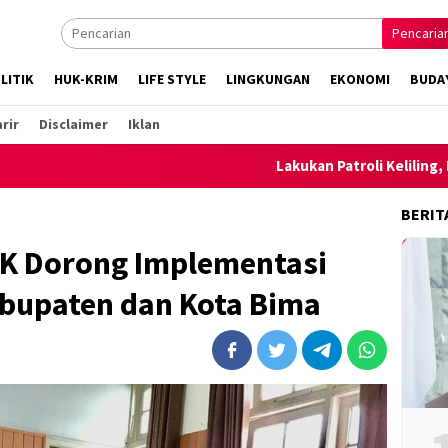
Pencaria
LITIK
HUK-KRIM
LIFE STYLE
LINGKUNGAN
EKONOMI
BUDA
rir
Disclaimer
Iklan
Lakukan Patroli Keliling, Polsek Am
BERIT
K Dorong Implementasi
abupaten dan Kota Bima