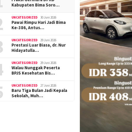
1
Kabupaten Bima Soro…
2
UNCATEGORIZED
30 Juni 2026
Pawai Rimpu Hari Jadi Bima
Ke-386, Antus…
3
UNCATEGORIZED
29 Juni 2026
Prestasi Luar Biasa, dr. Nur
Hidayatulla…
4
UNCATEGORIZED
29 Juni 2026
Walau Nunggak Peserta
BPJS Kesehatan Bis…
5
UNCATEGORIZED
27 Juni 2026
Baru Tiga Bulan Jadi Kepala
Sekolah, Muh…