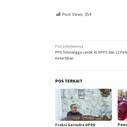
Post Views:
354
Navigasi
Pos sebelumnya
PPS Tolotangga Lantik 42 KPPS dan 12 Pe
pos
Ketertiban
POS TERKAIT
Pawa
Fraksi Gerindra DPRD