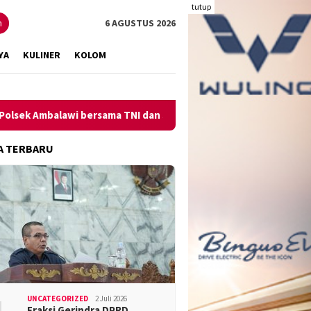
tutup
n
6 AGUSTUS 2026
YA
KULINER
KOLOM
balawi bersama TNI dan SatPolPP Sita Minuman Keras
Peng
A TERBARU
UNCATEGORIZED
2 Juli 2026
Fraksi Gerindra DPRD