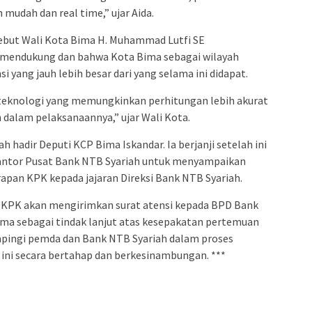
 mudah dan real time,” ujar Aida.
ebut Wali Kota Bima H. Muhammad Lutfi SE
endukung dan bahwa Kota Bima sebagai wilayah
i yang jauh lebih besar dari yang selama ini didapat.
 teknologi yang memungkinkan perhitungan lebih akurat
alam pelaksanaannya,” ujar Wali Kota.
h hadir Deputi KCP Bima Iskandar. Ia berjanji setelah ini
Kantor Pusat Bank NTB Syariah untuk menyampaikan
apan KPK kepada jajaran Direksi Bank NTB Syariah.
 KPK akan mengirimkan surat atensi kepada BPD Bank
a sebagai tindak lanjut atas kesepakatan pertemuan
ampingi pemda dan Bank NTB Syariah dalam proses
ini secara bertahap dan berkesinambungan. ***