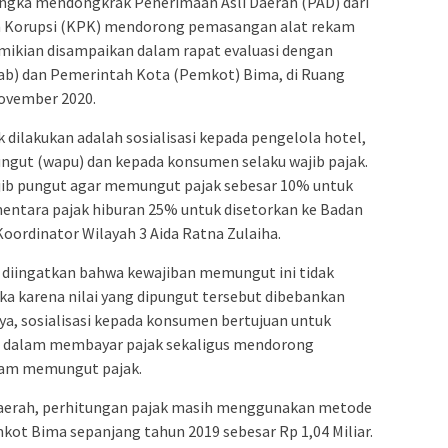
ngka mendongkrak Penerimaan Asli Daerah (PAD) dari
n Korupsi (KPK) mendorong pemasangan alat rekam
Demikian disampaikan dalam rapat evaluasi dengan
) dan Pemerintah Kota (Pemkot) Bima, di Ruang
ovember 2020.
k dilakukan adalah sosialisasi kepada pengelola hotel,
pungut (wapu) dan kepada konsumen selaku wajib pajak.
ajib pungut agar memungut pajak sebesar 10% untuk
ementara pajak hiburan 25% untuk disetorkan ke Badan
oordinator Wilayah 3 Aida Ratna Zulaiha.
 diingatkan bahwa kewajiban memungut ini tidak
 karena nilai yang dipungut tersebut dibebankan
nya, sosialisasi kepada konsumen bertujuan untuk
dalam membayar pajak sekaligus mendorong
am memungut pajak.
aerah, perhitungan pajak masih menggunakan metode
ot Bima sepanjang tahun 2019 sebesar Rp 1,04 Miliar.