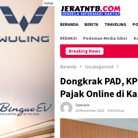
Loncat
tutup
ke
konten
BERANDA
BERITA
TRAVELING
PO
REDAKSI
Pedoman Media Siber
Ka
Breaking News
Beranda
Uncategorized
Dongkrak PAD, KP
Pajak Online di K
Operator
28 November 2020
354 Dilihat