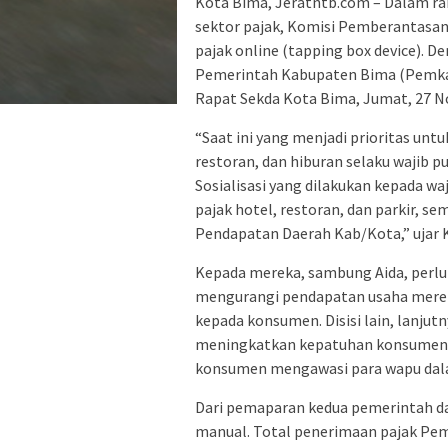
Kota Bima, Jeratntb.com – Dalam ra
sektor pajak, Komisi Pemberantasa
pajak online (tapping box device). 
Pemerintah Kabupaten Bima (Pemkab
Rapat Sekda Kota Bima, Jumat, 27 N
“Saat ini yang menjadi prioritas untu
restoran, dan hiburan selaku wajib 
Sosialisasi yang dilakukan kepada w
pajak hotel, restoran, dan parkir, s
Pendapatan Daerah Kab/Kota,” ujar K
Kepada mereka, sambung Aida, perlu
mengurangi pendapatan usaha mereka
kepada konsumen. Disisi lain, lanjut
meningkatkan kepatuhan konsumen 
konsumen mengawasi para wapu dal
Dari pemaparan kedua pemerintah d
manual. Total penerimaan pajak Pemk