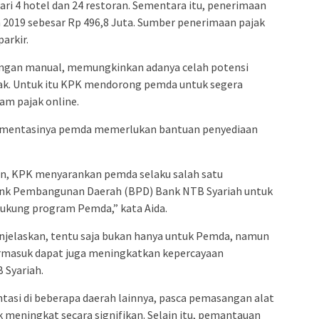
ri 4 hotel dan 24 restoran. Sementara itu, penerimaan
2019 sebesar Rp 496,8 Juta. Sumber penerimaan pajak
parkir.
ngan manual, memungkinkan adanya celah potensi
k. Untuk itu KPK mendorong pemda untuk segera
am pajak online.
mentasinya pemda memerlukan bantuan penyediaan
lain, KPK menyarankan pemda selaku salah satu
k Pembangunan Daerah (BPD) Bank NTB Syariah untuk
ukung program Pemda,” kata Aida.
njelaskan, tentu saja bukan hanya untuk Pemda, namun
ermasuk dapat juga meningkatkan kepercayaan
 Syariah.
si di beberapa daerah lainnya, pasca pemasangan alat
 meningkat secara signifikan. Selain itu, pemantauan