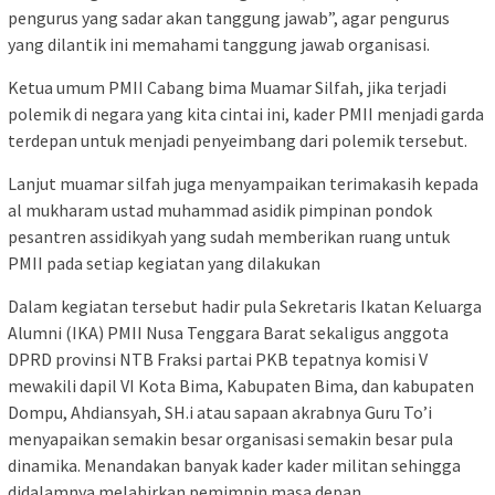
pengurus yang sadar akan tanggung jawab”, agar pengurus
yang dilantik ini memahami tanggung jawab organisasi.
Ketua umum PMII Cabang bima Muamar Silfah, jika terjadi
polemik di negara yang kita cintai ini, kader PMII menjadi garda
terdepan untuk menjadi penyeimbang dari polemik tersebut.
Lanjut muamar silfah juga menyampaikan terimakasih kepada
al mukharam ustad muhammad asidik pimpinan pondok
pesantren assidikyah yang sudah memberikan ruang untuk
PMII pada setiap kegiatan yang dilakukan
Dalam kegiatan tersebut hadir pula Sekretaris Ikatan Keluarga
Alumni (IKA) PMII Nusa Tenggara Barat sekaligus anggota
DPRD provinsi NTB Fraksi partai PKB tepatnya komisi V
mewakili dapil VI Kota Bima, Kabupaten Bima, dan kabupaten
Dompu, Ahdiansyah, SH.i atau sapaan akrabnya Guru To’i
menyapaikan semakin besar organisasi semakin besar pula
dinamika. Menandakan banyak kader kader militan sehingga
didalamnya melahirkan pemimpin masa depan.