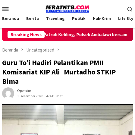
Loncat
Menu
ke
Mobile
konten
Beranda
Berita
Traveling
Politik
Huk-Krim
Life Styl
Breaking News
Lakukan Patroli Keliling, Polsek Ambalawi bersama TNI da
Beranda
Uncategorized
Guru To’i Hadiri Pelantikan PMII
Komisariat KIP Ali_Murtadho STKIP
Bima
Operator
1 Desember 2020
474 Dilihat