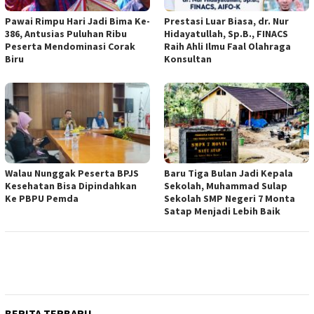
Pawai Rimpu Hari Jadi Bima Ke-
Prestasi Luar Biasa, dr. Nur
386, Antusias Puluhan Ribu
Hidayatullah, Sp.B., FINACS
Peserta Mendominasi Corak
Raih Ahli Ilmu Faal Olahraga
Biru
Konsultan
Walau Nunggak Peserta BPJS
Baru Tiga Bulan Jadi Kepala
Kesehatan Bisa Dipindahkan
Sekolah, Muhammad Sulap
Ke PBPU Pemda
Sekolah SMP Negeri 7 Monta
Satap Menjadi Lebih Baik
BERITA TERBARU