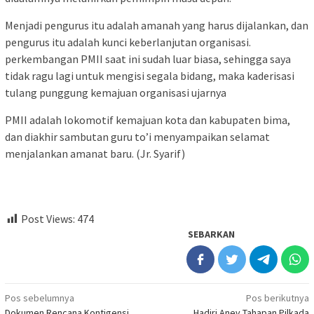
Menjadi pengurus itu adalah amanah yang harus dijalankan, dan
pengurus itu adalah kunci keberlanjutan organisasi.
perkembangan PMII saat ini sudah luar biasa, sehingga saya
tidak ragu lagi untuk mengisi segala bidang, maka kaderisasi
tulang punggung kemajuan organisasi ujarnya
PMII adalah lokomotif kemajuan kota dan kabupaten bima,
dan diakhir sambutan guru to’i menyampaikan selamat
menjalankan amanat baru. (Jr. Syarif)
Post Views:
474
SEBARKAN
Navigasi
Pos sebelumnya
Pos berikutnya
Dokumen Rencana Kontigensi
Hadiri Anev Tahapan Pilkada