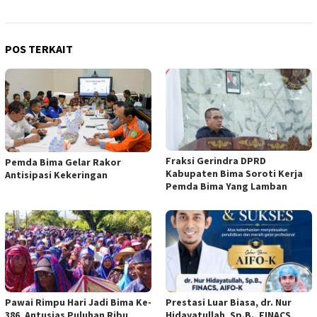
POS TERKAIT
Fraksi Gerindra DPRD
Pemda Bima Gelar Rakor
Kabupaten Bima Soroti Kerja
Antisipasi Kekeringan
Pemda Bima Yang Lamban
Pawai Rimpu Hari Jadi Bima Ke-
Prestasi Luar Biasa, dr. Nur
386, Antusias Puluhan Ribu
Hidayatullah, Sp.B., FINACS