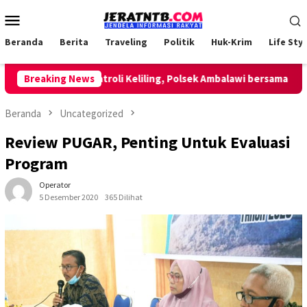
Loncat
Menu
ke
Mobile
konten
Beranda
Berita
Traveling
Politik
Huk-Krim
Life Styl
Lakukan Patroli Keliling, Polsek Ambalawi bersama TNI dan 
Breaking News
Beranda
Uncategorized
Review PUGAR, Penting Untuk Evaluasi
Program
Operator
5 Desember 2020
365 Dilihat