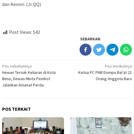
dan Kemiri. (Jr QQ)
Post Views:
542
SEBARKAN
Navigasi
Pos sebelumnya
Pos berikutnya
Hewan Ternak Keliaran di Kota
Ketua PC PMII Dompu Bai’at 21
pos
Bima, Dewan Minta Pemkot
Orang Anggota Baru
Jalankan Amanat Perda
POS TERKAIT