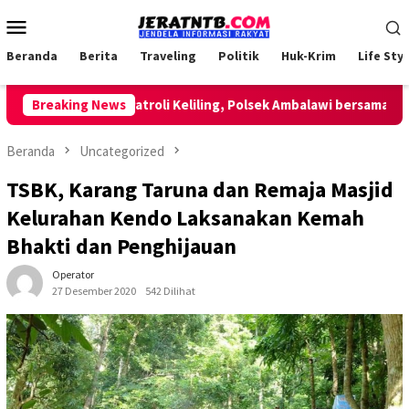
Loncat
Menu
ke
Mobile
konten
Beranda
Berita
Traveling
Politik
Huk-Krim
Life Styl
Breaking News
Lakukan Patroli Keliling, Polsek Ambalawi bersama TNI da
Beranda
Uncategorized
TSBK, Karang Taruna dan Remaja Masjid
Kelurahan Kendo Laksanakan Kemah
Bhakti dan Penghijauan
Operator
27 Desember 2020
542 Dilihat