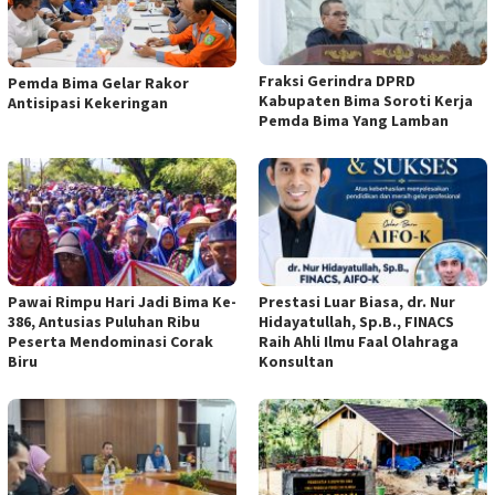
Fraksi Gerindra DPRD
Pemda Bima Gelar Rakor
Kabupaten Bima Soroti Kerja
Antisipasi Kekeringan
Pemda Bima Yang Lamban
Pawai Rimpu Hari Jadi Bima Ke-
Prestasi Luar Biasa, dr. Nur
386, Antusias Puluhan Ribu
Hidayatullah, Sp.B., FINACS
Peserta Mendominasi Corak
Raih Ahli Ilmu Faal Olahraga
Biru
Konsultan