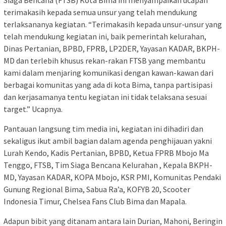
Siaga Bencana (FTSB) Kota Bima ini menyampaikan ucapan
terimakasih kepada semua unsur yang telah mendukung
terlaksananya kegiatan. “Terimakasih kepada unsur-unsur yang
telah mendukung kegiatan ini, baik pemerintah kelurahan,
Dinas Pertanian, BPBD, FPRB, LP2DER, Yayasan KADAR, BKPH-
MD dan terlebih khusus rekan-rakan FTSB yang membantu
kami dalam menjaring komunikasi dengan kawan-kawan dari
berbagai komunitas yang ada di kota Bima, tanpa partisipasi
dan kerjasamanya tentu kegiatan ini tidak telaksana sesuai
target.” Ucapnya.
Pantauan langsung tim media ini, kegiatan ini dihadiri dan
sekaligus ikut ambil bagian dalam agenda penghijauan yakni
Lurah Kendo, Kadis Pertanian, BPBD, Ketua FPRB Mbojo Ma
Tenggo, FTSB, Tim Siaga Bencana Kelurahan , Kepala BKPH-
MD, Yayasan KADAR, KOPA Mbojo, KSR PMI, Komunitas Pendaki
Gunung Regional Bima, Sabua Ra’a, KOFYB 20, Scooter
Indonesia Timur, Chelsea Fans Club Bima dan Mapala.
Adapun bibit yang ditanam antara lain Durian, Mahoni, Beringin