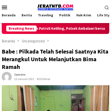
Loncat
Menu
ke
Mobile
konten
Beranda
Berita
Traveling
Politik
Huk-Krim
Life Styl
Breaking News
Lakukan Patroli Keliling, Polsek Ambalawi bersama TNI 
Beranda
Uncategorized
Babe : Pilkada Telah Selesai Saatnya Kita
Merangkul Untuk Melanjutkan Bima
Ramah
Operator
15 Januari 2021
435 Dilihat