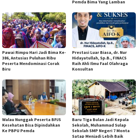
Pemda Bima Yang Lamban
Pawai Rimpu Hari Jadi Bima Ke-
Prestasi Luar Biasa, dr. Nur
386, Antusias Puluhan Ribu
Hidayatullah, Sp.B., FINACS
Peserta Mendominasi Corak
Raih Ahli Ilmu Faal Olahraga
Biru
Konsultan
Walau Nunggak Peserta BPJS
Baru Tiga Bulan Jadi Kepala
Kesehatan Bisa Dipindahkan
Sekolah, Muhammad Sulap
Ke PBPU Pemda
Sekolah SMP Negeri 7 Monta
Satap Menjadi Lebih Baik