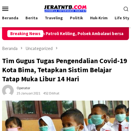
Loncat
Menu
ke
Mobile
konten
Beranda
Berita
Traveling
Politik
Huk-Krim
Life Styl
Breaking News
Lakukan Patroli Keliling, Polsek Ambalawi bersama TNI 
Beranda
Uncategorized
Tim Gugus Tugas Pengendalian Covid-19
Kota Bima, Tetapkan Sistim Belajar
Tatap Muka Libur 14 Hari
Operator
25 Januari 2021
452 Dilihat