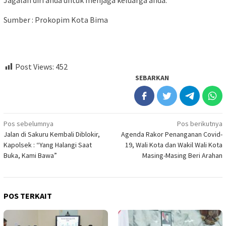
Jagalah diri anda untuk menjaga keluarga anda.***
Sumber : Prokopim Kota Bima
Post Views:
452
SEBARKAN
Navigasi
Pos sebelumnya
Pos berikutnya
Jalan di Sakuru Kembali Diblokir,
Agenda Rakor Penanganan Covid-
pos
Kapolsek : “Yang Halangi Saat
19, Wali Kota dan Wakil Wali Kota
Buka, Kami Bawa”
Masing-Masing Beri Arahan
POS TERKAIT