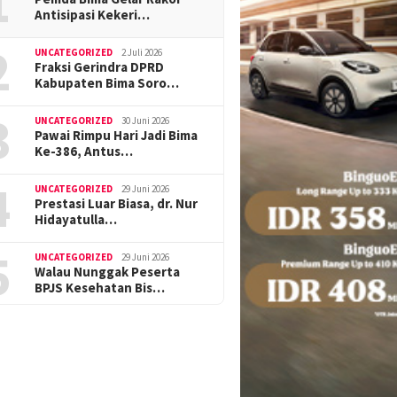
1
Antisipasi Kekeri…
2
UNCATEGORIZED
2 Juli 2026
Fraksi Gerindra DPRD
Kabupaten Bima Soro…
3
UNCATEGORIZED
30 Juni 2026
Pawai Rimpu Hari Jadi Bima
Ke-386, Antus…
4
UNCATEGORIZED
29 Juni 2026
Prestasi Luar Biasa, dr. Nur
Hidayatulla…
5
UNCATEGORIZED
29 Juni 2026
Walau Nunggak Peserta
BPJS Kesehatan Bis…