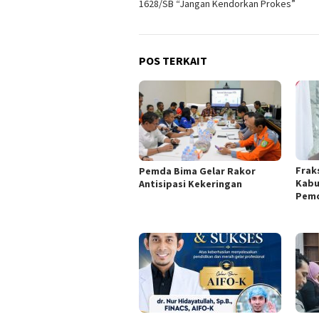
1628/SB “Jangan Kendorkan Prokes”
POS TERKAIT
Frak
Pemda Bima Gelar Rakor
Kabu
Antisipasi Kekeringan
Pemd