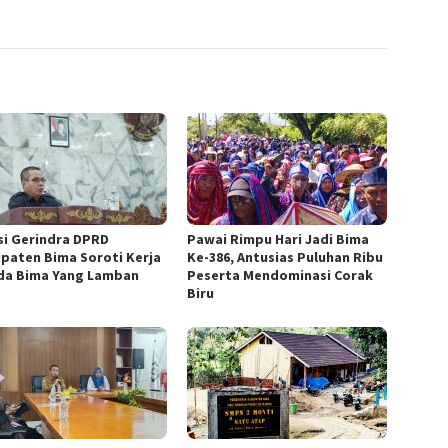
si Gerindra DPRD
Pawai Rimpu Hari Jadi Bima
paten Bima Soroti Kerja
Ke-386, Antusias Puluhan Ribu
a Bima Yang Lamban
Peserta Mendominasi Corak
Biru