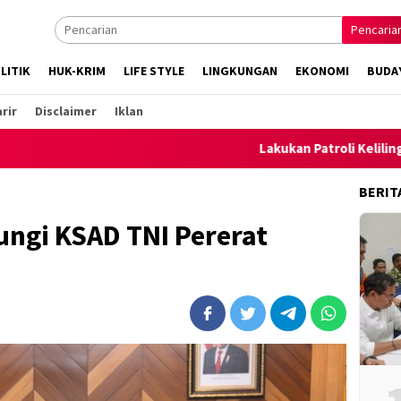
Pencaria
LITIK
HUK-KRIM
LIFE STYLE
LINGKUNGAN
EKONOMI
BUDA
rir
Disclaimer
Iklan
Lakukan Patroli Keliling, Polsek A
BERIT
ungi KSAD TNI Pererat