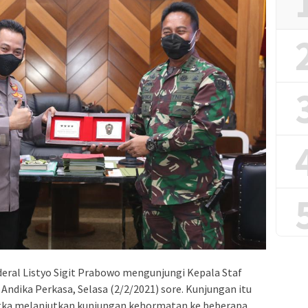
deral Listyo Sigit Prabowo mengunjungi Kepala Staf
Andika Perkasa, Selasa (2/2/2021) sore. Kunjungan itu
ngka melanjutkan kunjungan kehormatan ke beberapa