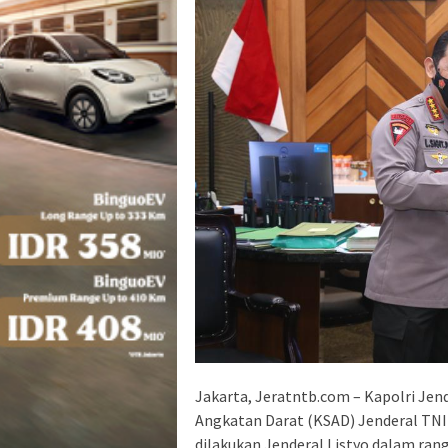
Jakarta, Jeratntb.com – Kapolri Jen
Angkatan Darat (KSAD) Jenderal TNI 
dilakukan Jenderal Listyo dalam ra