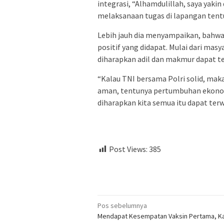
integrasi, “Alhamdulillah, saya yaki
melaksanaan tugas di lapangan tentu
Lebih jauh dia menyampaikan, bahwa 
positif yang didapat. Mulai dari ma
diharapkan adil dan makmur dapat te
“Kalau TNI bersama Polri solid, ma
aman, tentunya pertumbuhan ekono
diharapkan kita semua itu dapat terwu
Post Views:
385
Navigasi
Pos sebelumnya
Mendapat Kesempatan Vaksin Pertama, K
pos