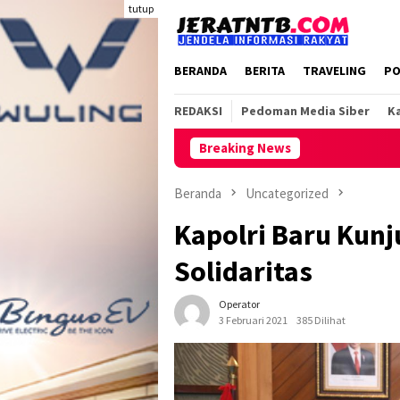
Loncat
tutup
ke
konten
BERANDA
BERITA
TRAVELING
PO
REDAKSI
Pedoman Media Siber
Ka
Breaking News
Beranda
Uncategorized
Kapolri Baru Kunj
Solidaritas
Operator
3 Februari 2021
385 Dilihat