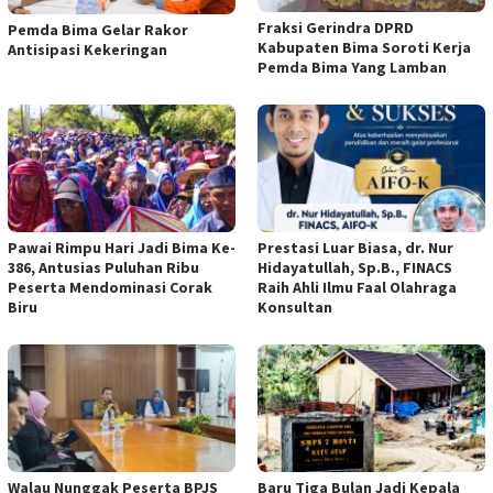
Fraksi Gerindra DPRD
Pemda Bima Gelar Rakor
Kabupaten Bima Soroti Kerja
Antisipasi Kekeringan
Pemda Bima Yang Lamban
Pawai Rimpu Hari Jadi Bima Ke-
Prestasi Luar Biasa, dr. Nur
386, Antusias Puluhan Ribu
Hidayatullah, Sp.B., FINACS
Peserta Mendominasi Corak
Raih Ahli Ilmu Faal Olahraga
Biru
Konsultan
Walau Nunggak Peserta BPJS
Baru Tiga Bulan Jadi Kepala