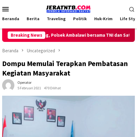
Loncat
Menu
ke
Mobile
konten
Beranda
Berita
Traveling
Politik
Huk-Krim
Life Styl
n Patroli Keliling, Polsek Ambalawi bersama TNI dan SatPolPP Si
Breaking News
Beranda
Uncategorized
Dompu Memulai Terapkan Pembatasan
Kegiatan Masyarakat
Operator
5 Februari 2021
470 Dilihat