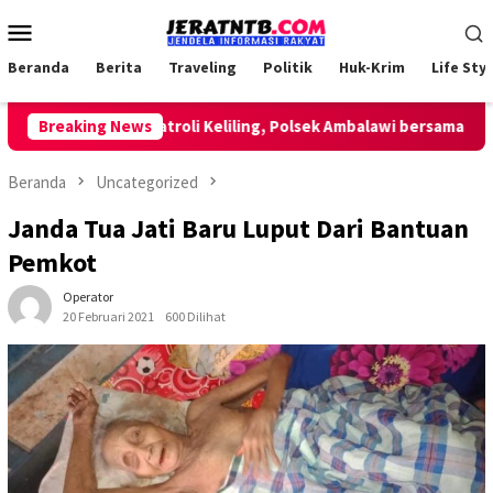
Loncat
Menu
ke
Mobile
konten
Beranda
Berita
Traveling
Politik
Huk-Krim
Life Styl
Breaking News
Lakukan Patroli Keliling, Polsek Ambalawi bersama TNI dan
Beranda
Uncategorized
Janda Tua Jati Baru Luput Dari Bantuan
Pemkot
Operator
20 Februari 2021
600 Dilihat