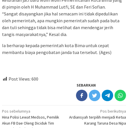
kelurahan jati baru lebih lebih Pemerintahan Kota Bima yang
di pimpin oleh H Muhammad Lutfi, SE dan Feri Sofian.
“Sangat disayangkan jika hal semacam ini tidak dipedulikan
oleh pemerintah, apa mungkin pemerintah sudah pada buta
dan tuli sehingga tidak bisa melihat dan mendengar jerih
tangis masyarakatnya,” Kesal dia.
Ia berharap kepada pemerintah kota Bima untuk cepat
membantu biaya pengobatan janda tua tersebut. (Ages)
Post Views:
600
SEBARKAN
Navigasi
Pos sebelumnya
Pos berikutnya
Hina Polisi Lewat Medsos, Pemilik
Ardiansyah terpilih menjadi Ketua
pos
Akun FB Dae Oleng Diciduk Tim
Karang Taruna Desa Nipa