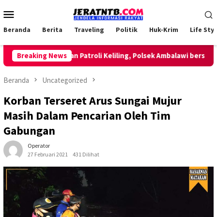
Loncat
Menu
ke
Mobile
konten
Beranda
Berita
Traveling
Politik
Huk-Krim
Life Styl
Breaking News
Lakukan Patroli Keliling, Polsek Ambalawi bersama TN
Beranda
Uncategorized
Korban Terseret Arus Sungai Mujur
Masih Dalam Pencarian Oleh Tim
Gabungan
Operator
27 Februari 2021
431 Dilihat