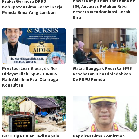
Pawai Rimpu Hari Jadi Bima Ke-
Fraksi Gerindra DPRD
386, Antusias Puluhan Ribu
Kabupaten Bima Soroti Kerja
Peserta Mendominasi Corak
Pemda Bima Yang Lamban
Biru
Prestasi Luar Biasa, dr. Nur
Walau Nunggak Peserta BPJS
Hidayatullah, Sp.B., FINACS
Kesehatan Bisa Dipindahkan
Raih Ahli Ilmu Faal Olahraga
Ke PBPU Pemda
Konsultan
Baru Tiga Bulan Jadi Kepala
Kapolres Bima Komitmen