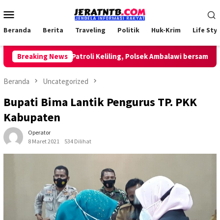
Loncat
Menu
ke
Mobile
konten
Beranda
Berita
Traveling
Politik
Huk-Krim
Life Styl
Breaking News
Lakukan Patroli Keliling, Polsek Ambalawi bersama TNI da
Beranda
Uncategorized
Bupati Bima Lantik Pengurus TP. PKK
Kabupaten
Operator
8 Maret 2021
534 Dilihat