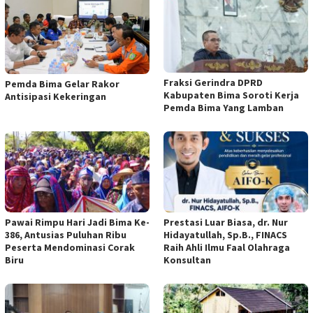
Fraksi Gerindra DPRD
Pemda Bima Gelar Rakor
Kabupaten Bima Soroti Kerja
Antisipasi Kekeringan
Pemda Bima Yang Lamban
Pawai Rimpu Hari Jadi Bima Ke-
Prestasi Luar Biasa, dr. Nur
386, Antusias Puluhan Ribu
Hidayatullah, Sp.B., FINACS
Peserta Mendominasi Corak
Raih Ahli Ilmu Faal Olahraga
Biru
Konsultan