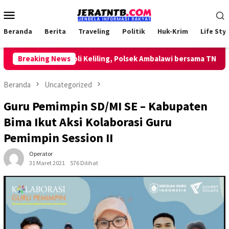
Loncat
Menu
ke
Mobile
konten
Beranda
Berita
Traveling
Politik
Huk-Krim
Life Styl
Lakukan Patroli Keliling, Polsek Ambalawi bersama TNI dan Sa
Breaking News
Beranda
Uncategorized
Guru Pemimpin SD/MI SE – Kabupaten
Bima Ikut Aksi Kolaborasi Guru
Pemimpin Session II
Operator
31 Maret 2021
576 Dilihat