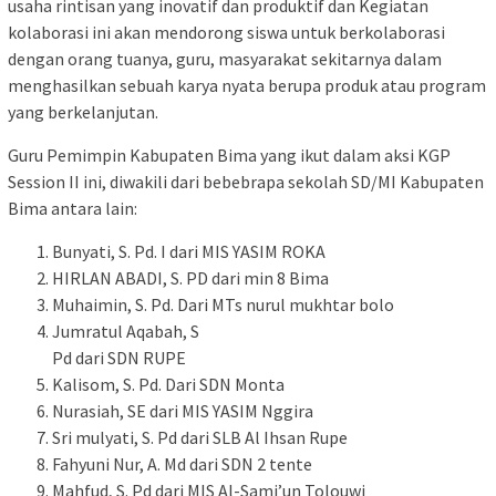
usaha rintisan yang inovatif dan produktif dan Kegiatan
kolaborasi ini akan mendorong siswa untuk berkolaborasi
dengan orang tuanya, guru, masyarakat sekitarnya dalam
menghasilkan sebuah karya nyata berupa produk atau program
yang berkelanjutan.
Guru Pemimpin Kabupaten Bima yang ikut dalam aksi KGP
Session II ini, diwakili dari bebebrapa sekolah SD/MI Kabupaten
Bima antara lain:
Bunyati, S. Pd. I dari MIS YASIM ROKA
HIRLAN ABADI, S. PD dari min 8 Bima
Muhaimin, S. Pd. Dari MTs nurul mukhtar bolo
Jumratul Aqabah, S
Pd dari SDN RUPE
Kalisom, S. Pd. Dari SDN Monta
Nurasiah, SE dari MIS YASIM Nggira
Sri mulyati, S. Pd dari SLB Al Ihsan Rupe
Fahyuni Nur, A. Md dari SDN 2 tente
Mahfud, S. Pd dari MIS Al-Sami’un Tolouwi