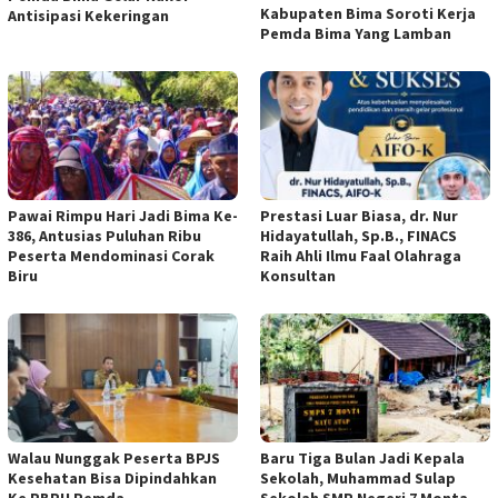
Kabupaten Bima Soroti Kerja
Antisipasi Kekeringan
Pemda Bima Yang Lamban
Pawai Rimpu Hari Jadi Bima Ke-
Prestasi Luar Biasa, dr. Nur
386, Antusias Puluhan Ribu
Hidayatullah, Sp.B., FINACS
Peserta Mendominasi Corak
Raih Ahli Ilmu Faal Olahraga
Biru
Konsultan
Walau Nunggak Peserta BPJS
Baru Tiga Bulan Jadi Kepala
Kesehatan Bisa Dipindahkan
Sekolah, Muhammad Sulap