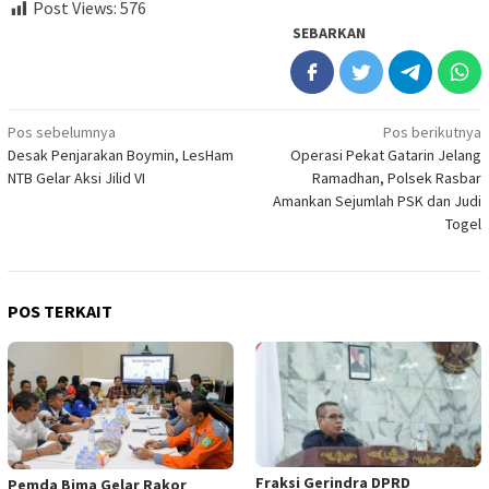
Post Views:
576
SEBARKAN
Navigasi
Pos sebelumnya
Pos berikutnya
Desak Penjarakan Boymin, LesHam
Operasi Pekat Gatarin Jelang
pos
NTB Gelar Aksi Jilid VI
Ramadhan, Polsek Rasbar
Amankan Sejumlah PSK dan Judi
Togel
POS TERKAIT
Fraksi Gerindra DPRD
Pemda Bima Gelar Rakor