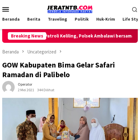
Loncat
Menu
ke
Mobile
konten
Beranda
Berita
Traveling
Politik
Huk-Krim
Life Styl
Breaking News
Lakukan Patroli Keliling, Polsek Ambalawi bersama TNI d
Beranda
Uncategorized
GOW Kabupaten Bima Gelar Safari
Ramadan di Palibelo
Operator
2 Mei 2021
344 Dilihat