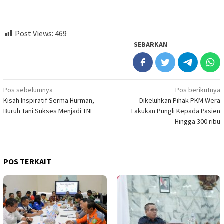
Post Views:
469
SEBARKAN
Navigasi
Pos sebelumnya
Pos berikutnya
Kisah Inspiratif Serma Hurman,
Dikeluhkan Pihak PKM Wera
pos
Buruh Tani Sukses Menjadi TNI
Lakukan Pungli Kepada Pasien
Hingga 300 ribu
POS TERKAIT