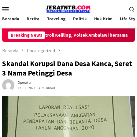
Loncat
Menu
ke
Mobile
konten
Beranda
Berita
Traveling
Politik
Huk-Krim
Life Styl
Lakukan Patroli Keliling, Polsek Ambalawi bersama TNI dan S
Breaking News
Beranda
Uncategorized
Skandal Korupsi Dana Desa Kanca, Seret
3 Nama Petinggi Desa
Operator
22 Juli 2021
469 Dilihat