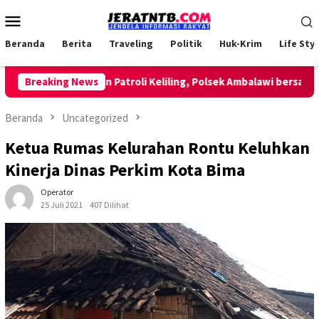
Loncat
Menu
ke
Mobile
konten
Beranda
Berita
Traveling
Politik
Huk-Krim
Life Styl
Breaking News
Lakukan Patroli Keliling, Polsek Ambalawi bersama TNI 
Beranda
Uncategorized
Ketua Rumas Kelurahan Rontu Keluhkan
Kinerja Dinas Perkim Kota Bima
Operator
25 Juli 2021
407 Dilihat