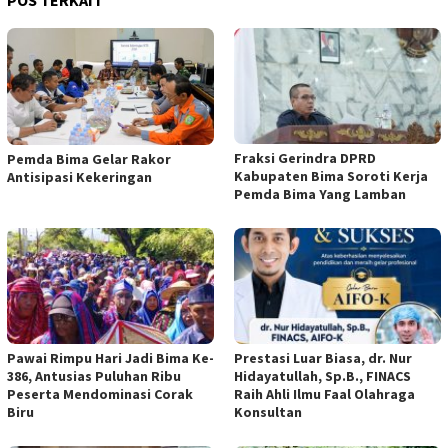
Fraksi Gerindra DPRD
Pemda Bima Gelar Rakor
Kabupaten Bima Soroti Kerja
Antisipasi Kekeringan
Pemda Bima Yang Lamban
Pawai Rimpu Hari Jadi Bima Ke-
Prestasi Luar Biasa, dr. Nur
386, Antusias Puluhan Ribu
Hidayatullah, Sp.B., FINACS
Peserta Mendominasi Corak
Raih Ahli Ilmu Faal Olahraga
Biru
Konsultan