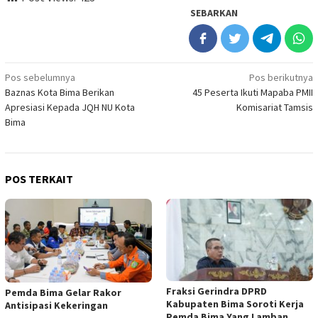
SEBARKAN
Navigasi
Pos sebelumnya
Pos berikutnya
Baznas Kota Bima Berikan
45 Peserta Ikuti Mapaba PMII
pos
Apresiasi Kepada JQH NU Kota
Komisariat Tamsis
Bima
POS TERKAIT
Fraksi Gerindra DPRD
Pemda Bima Gelar Rakor
Kabupaten Bima Soroti Kerja
Antisipasi Kekeringan
Pemda Bima Yang Lamban