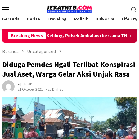
Loncat
Menu
ke
Mobile
konten
Beranda
Berita
Traveling
Politik
Huk-Krim
Life Styl
Lakukan Patroli Keliling, Polsek Ambalawi bersama TNI dan SatPo
Breaking News
Beranda
Uncategorized
Diduga Pemdes Ngali Terlibat Konspirasi
Jual Aset, Warga Gelar Aksi Unjuk Rasa
Operator
21 Oktober 2021
423 Dilihat