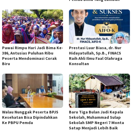
Pawai Rimpu Hari Jadi Bima Ke-
Prestasi Luar Biasa, dr. Nur
386, Antusias Puluhan Ribu
Hidayatullah, Sp.B., FINACS
Peserta Mendominasi Corak
Raih Ahli Ilmu Faal Olahraga
Biru
Konsultan
Walau Nunggak Peserta BPJS
Baru Tiga Bulan Jadi Kepala
Kesehatan Bisa Dipindahkan
Sekolah, Muhammad Sulap
Ke PBPU Pemda
Sekolah SMP Negeri 7 Monta
Satap Menjadi Lebih Baik