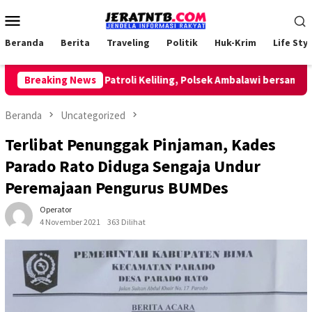
Loncat
Menu
ke
Mobile
konten
Beranda
Berita
Traveling
Politik
Huk-Krim
Life Styl
Breaking News
Lakukan Patroli Keliling, Polsek Ambalawi bersama TNI 
Beranda
Uncategorized
Terlibat Penunggak Pinjaman, Kades
Parado Rato Diduga Sengaja Undur
Peremajaan Pengurus BUMDes
Operator
4 November 2021
363 Dilihat