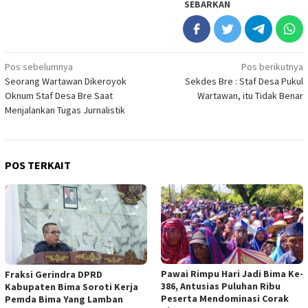
SEBARKAN
Navigasi
Pos sebelumnya
Pos berikutnya
Seorang Wartawan Dikeroyok
Sekdes Bre : Staf Desa Pukul
pos
Oknum Staf Desa Bre Saat
Wartawan, itu Tidak Benar
Menjalankan Tugas Jurnalistik
POS TERKAIT
Pawai Rimpu Hari Jadi Bima Ke-
Fraksi Gerindra DPRD
386, Antusias Puluhan Ribu
Kabupaten Bima Soroti Kerja
Peserta Mendominasi Corak
Pemda Bima Yang Lamban