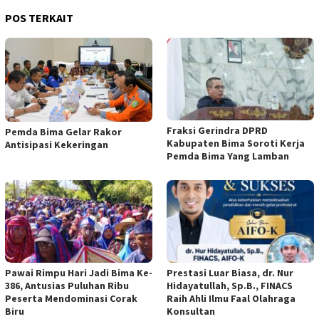
POS TERKAIT
Fraksi Gerindra DPRD
Pemda Bima Gelar Rakor
Kabupaten Bima Soroti Kerja
Antisipasi Kekeringan
Pemda Bima Yang Lamban
Pawai Rimpu Hari Jadi Bima Ke-
Prestasi Luar Biasa, dr. Nur
386, Antusias Puluhan Ribu
Hidayatullah, Sp.B., FINACS
Peserta Mendominasi Corak
Raih Ahli Ilmu Faal Olahraga
Biru
Konsultan