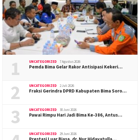
1
UNCATEGORIZED
7 Agustus 2026
Pemda Bima Gelar Rakor Antisipasi Kekeri…
2
UNCATEGORIZED
2 Juli 2026
Fraksi Gerindra DPRD Kabupaten Bima Soro…
3
UNCATEGORIZED
30 Juni 2026
Pawai Rimpu Hari Jadi Bima Ke-386, Antus…
UNCATEGORIZED
29 Juni 2026
Prestasi Luar Biasa, dr. Nur Hidayatulla…