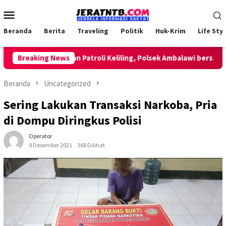
Loncat
Menu
ke
Mobile
konten
Beranda
Berita
Traveling
Politik
Huk-Krim
Life Styl
Breaking News
Lakukan Patroli Keliling, Polsek Ambalawi bersama TNI
Beranda
Uncategorized
Sering Lakukan Transaksi Narkoba, Pria
di Dompu Diringkus Polisi
Operator
9 Desember 2021
368 Dilihat