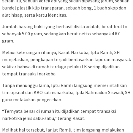
Selain itu, sebuah korek api yang sudah dipasang jarum, sebuah
bundel plastik klip transparan, sebuah bong, 1 buah skop dan
alat hisap, serta kartu identitas.
Jumlah barang bukti yang berhasil disita adalah, berat brutto
sebanyak 5.00 gram, sedangkan berat netto sebanyak 4.67
gram.
Melaui keterangan rilianya, Kasat Narkoba, Iptu Ramli, SH
menjelaskan, pengkapan terjadi berdasarkan laporan masyarak
sekitar bahwa di rumah terduga pelaku LK sering dijadikan
tempat transaksi narkoba.
Tanpa menunggu lama, Iptu Ramli langsung memerintahkan
tim opsnal dan KBO satresnarkoba, Ipda Rahmadun Siswadi, SH
guna melakukan pengecekan.
“Ternyata benar di rumah itu dijadikan tempat transaksi
narkotika jenis sabu-sabu,” terang Kasat.
Melihat hal tersebut, lanjut Ramli, tim langsung melakukan