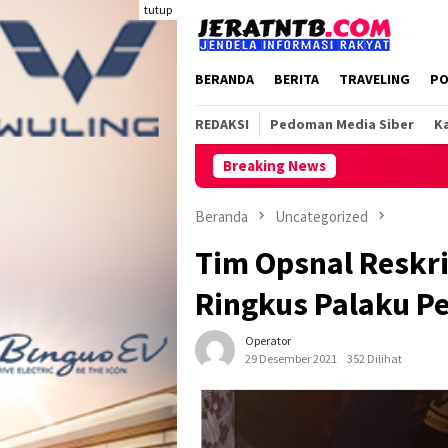
Loncat
tutup
ke
konten
BERANDA
BERITA
TRAVELING
PO
REDAKSI
Pedoman Media Siber
Ka
Breaking News
Beranda
Uncategorized
Tim Opsnal Reskr
Ringkus Palaku 
Operator
29 Desember 2021
352 Dilihat