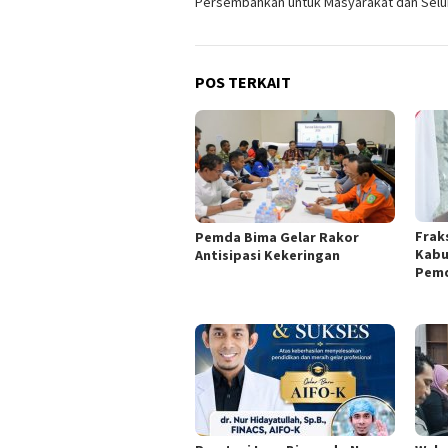
Persembahkan untuk Masyarakat dan Selu
POS TERKAIT
Frak
Pemda Bima Gelar Rakor
Kabu
Antisipasi Kekeringan
Pemd