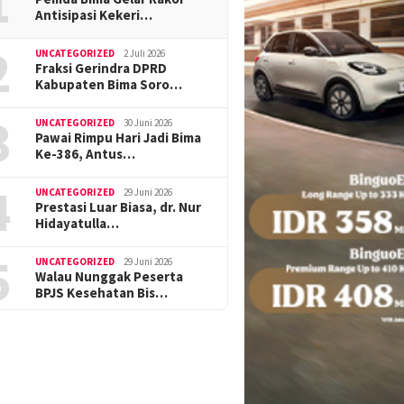
1
Antisipasi Kekeri…
2
UNCATEGORIZED
2 Juli 2026
Fraksi Gerindra DPRD
Kabupaten Bima Soro…
3
UNCATEGORIZED
30 Juni 2026
Pawai Rimpu Hari Jadi Bima
Ke-386, Antus…
4
UNCATEGORIZED
29 Juni 2026
Prestasi Luar Biasa, dr. Nur
Hidayatulla…
5
UNCATEGORIZED
29 Juni 2026
Walau Nunggak Peserta
BPJS Kesehatan Bis…