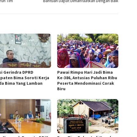
ruh Tim
Bantuan Dapat Dimanfaatkan Dengan Baik
si Gerindra DPRD
Pawai Rimpu Hari Jadi Bima
paten Bima Soroti Kerja
Ke-386, Antusias Puluhan Ribu
a Bima Yang Lamban
Peserta Mendominasi Corak
Biru