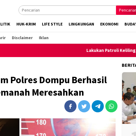
Pencaria
LITIK
HUK-KRIM
LIFE STYLE
LINGKUNGAN
EKONOMI
BUDA
rir
Disclaimer
Iklan
Lakukan Patroli Keliling, Polsek Amb
BERIT
im Polres Dompu Berhasil
Pemanah Meresahkan