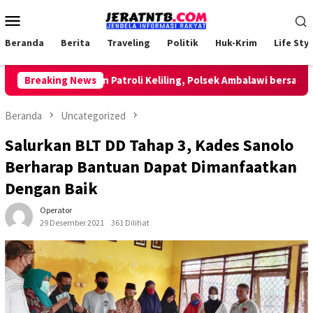
Loncat
Menu
ke
Mobile
konten
Beranda
Berita
Traveling
Politik
Huk-Krim
Life Styl
Breaking News
Lakukan Patroli Keliling, Polsek Ambalawi bersama TNI 
Beranda
Uncategorized
Salurkan BLT DD Tahap 3, Kades Sanolo
Berharap Bantuan Dapat Dimanfaatkan
Dengan Baik
Operator
29 Desember 2021
361 Dilihat