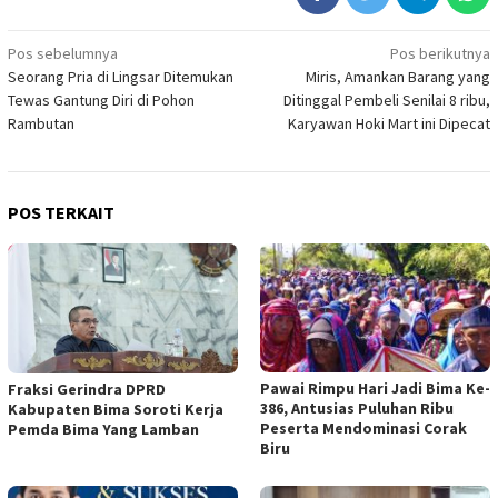
Navigasi
Pos sebelumnya
Pos berikutnya
Seorang Pria di Lingsar Ditemukan
Miris, Amankan Barang yang
pos
Tewas Gantung Diri di Pohon
Ditinggal Pembeli Senilai 8 ribu,
Rambutan
Karyawan Hoki Mart ini Dipecat
POS TERKAIT
Pawai Rimpu Hari Jadi Bima Ke-
Fraksi Gerindra DPRD
386, Antusias Puluhan Ribu
Kabupaten Bima Soroti Kerja
Peserta Mendominasi Corak
Pemda Bima Yang Lamban
Biru