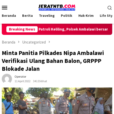
Loncat
Menu
ke
Mobile
konten
Beranda
Berita
Traveling
Politik
Huk-Krim
Life Styl
Breaking News
Lakukan Patroli Keliling, Polsek Ambalawi bersama TNI d
Beranda
Uncategorized
Minta Panitia Pilkades Nipa Ambalawi
Verifikasi Ulang Bahan Balon, GRPPP
Blokade Jalan
Operator
11 April 2022
341 Dilihat