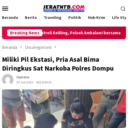
Loncat
Menu
ke
Mobile
konten
Beranda
Berita
Traveling
Politik
Huk-Krim
Life Styl
Breaking News
Lakukan Patroli Keliling, Polsek Ambalawi bersama TNI da
Beranda
Uncategorized
Miliki Pil Ekstasi, Pria Asal Bima
Diringkus Sat Narkoba Polres Dompu
Operator
20 Juli 2022
561 Dilihat