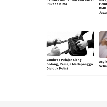
Pemi
Pilkada Bima
PMII
Jaga
Jambret Pelajar Siang
Asyi
Bolong, Remaja Madapangga
Seli
Diciduk Polisi