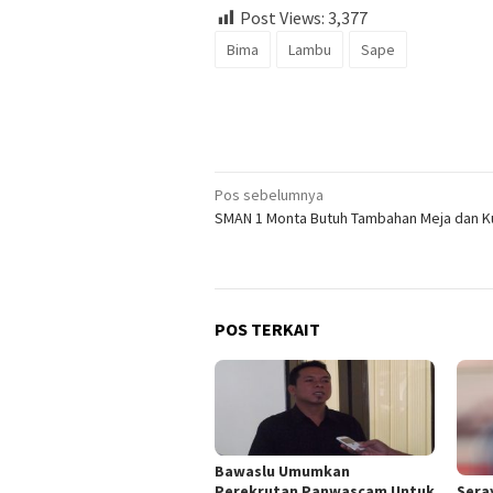
Post Views:
3,377
Bima
Lambu
Sape
Navigasi
Pos sebelumnya
SMAN 1 Monta Butuh Tambahan Meja dan K
pos
POS TERKAIT
Bawaslu Umumkan
Sera
Perekrutan Panwascam Untuk