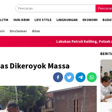
Pencaria
LITIK
HUK-KRIM
LIFE STYLE
LINGKUNGAN
EKONOMI
BUDA
rir
Disclaimer
Iklan
Lakukan Patroli Keliling, Polsek Ambalawi 
BERIT
as Dikeroyok Massa