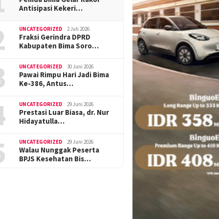
1
Antisipasi Kekeri…
2
UNCATEGORIZED
2 Juli 2026
Fraksi Gerindra DPRD
Kabupaten Bima Soro…
3
UNCATEGORIZED
30 Juni 2026
Pawai Rimpu Hari Jadi Bima
Ke-386, Antus…
4
UNCATEGORIZED
29 Juni 2026
Prestasi Luar Biasa, dr. Nur
Hidayatulla…
5
UNCATEGORIZED
29 Juni 2026
Walau Nunggak Peserta
BPJS Kesehatan Bis…