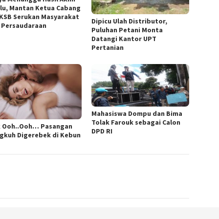
lu, Mantan Ketua Cabang
 KSB Serukan Masyarakat
Dipicu Ulah Distributor,
 Persaudaraan
Puluhan Petani Monta
Datangi Kantor UPT
Pertanian
Mahasiswa Dompu dan Bima
Tolak Farouk sebagai Calon
k Ooh..Ooh… Pasangan
DPD RI
ngkuh Digerebek di Kebun