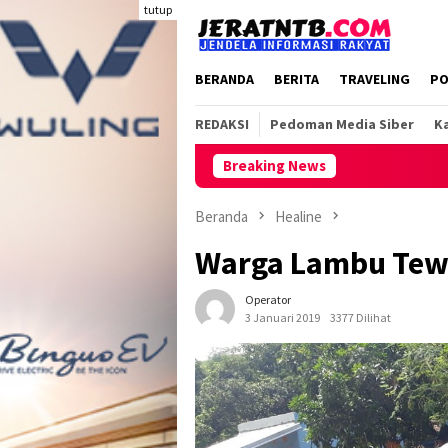
Loncat
tutup
ke
konten
BERANDA
BERITA
TRAVELING
PO
REDAKSI
Pedoman Media Siber
Ka
Breaking News
Beranda
Healine
Warga Lambu Tew
Operator
3 Januari 2019
3377 Dilihat