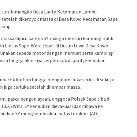
Dusun Jamangko Desa Lanta Kecamatan Lambu
s setelah dikeroyok massa di Desa Kowo Kecamatan Sape
siang.
 massa dipicu karena SY diduga mencuri kambing milik
an Lintas Sape-Wera tepat di Dusun Luwu Desa Kowo
gunakan sepeda motor dengan memuat serta kambing
massa hingga akhirnya terperosok di parit, kemudian
mbacok korban hingga mengalami luka serius di sekujur
an juga terluka setelah dilempar massa.
om, pasca penganiayaan, anggota Polsek Sape tiba di
 13.25 Wita. SY kemudian dievakuasi dan dibawa ke
mudian SY menghembuskan nafas terakhir. [AD]