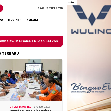
tutup
n
9 AGUSTUS 2026
YA
KULINER
KOLOM
bersama TNI dan SatPolPP Sita Minuman Keras
Pengungkap
A TERBARU
UNCATEGORIZED
7 Agustus 2026
Pemda Bima Gelar Rakor