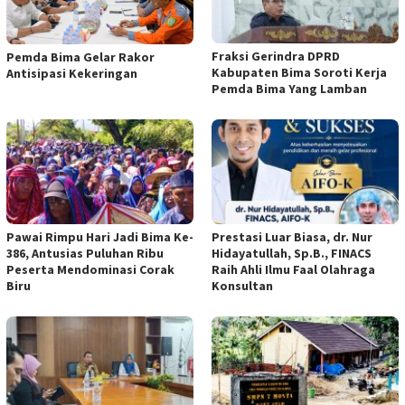
Fraksi Gerindra DPRD
Pemda Bima Gelar Rakor
Kabupaten Bima Soroti Kerja
Antisipasi Kekeringan
Pemda Bima Yang Lamban
Pawai Rimpu Hari Jadi Bima Ke-
Prestasi Luar Biasa, dr. Nur
386, Antusias Puluhan Ribu
Hidayatullah, Sp.B., FINACS
Peserta Mendominasi Corak
Raih Ahli Ilmu Faal Olahraga
Biru
Konsultan