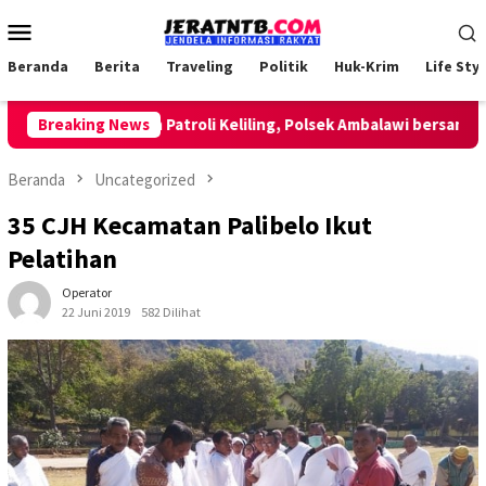
Loncat
Menu
ke
Mobile
konten
Beranda
Berita
Traveling
Politik
Huk-Krim
Life Styl
Breaking News
Lakukan Patroli Keliling, Polsek Ambalawi bersama TNI d
Beranda
Uncategorized
35 CJH Kecamatan Palibelo Ikut
Pelatihan
Operator
22 Juni 2019
582 Dilihat