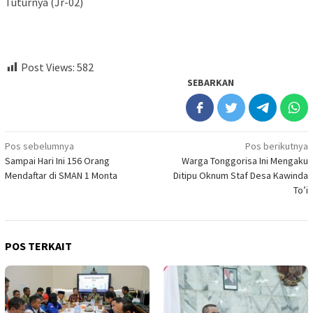
Tuturnya (Jr-02)
Post Views:
582
SEBARKAN
Navigasi
Pos sebelumnya
Pos berikutnya
Sampai Hari Ini 156 Orang
Warga Tonggorisa Ini Mengaku
pos
Mendaftar di SMAN 1 Monta
Ditipu Oknum Staf Desa Kawinda
To’i
POS TERKAIT