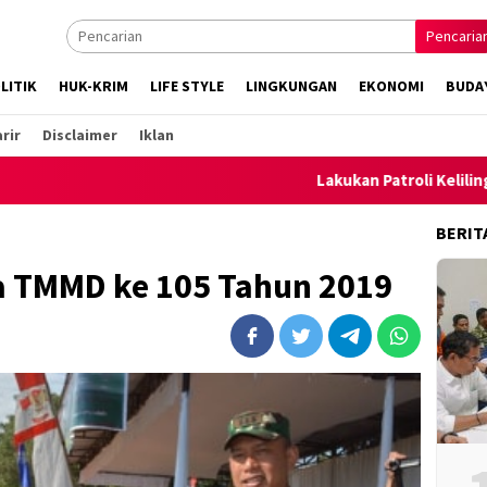
Pencaria
LITIK
HUK-KRIM
LIFE STYLE
LINGKUNGAN
EKONOMI
BUDA
rir
Disclaimer
Iklan
Lakukan Patroli Keliling, Polsek 
BERIT
a TMMD ke 105 Tahun 2019