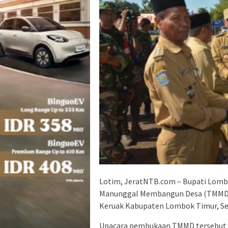
Lotim, JeratNTB.com – Bupati Lomb
Manunggal Membangun Desa (TMMD) 
Keruak Kabupaten Lombok Timur, Sel
Upacara pembukaan TMMD tersebut di