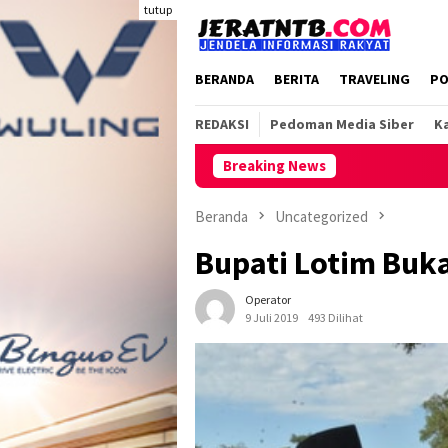
Loncat
tutup
ke
konten
BERANDA
BERITA
TRAVELING
PO
REDAKSI
Pedoman Media Siber
Ka
Breaking News
Beranda
Uncategorized
Bupati Lotim Buk
Operator
9 Juli 2019
493 Dilihat