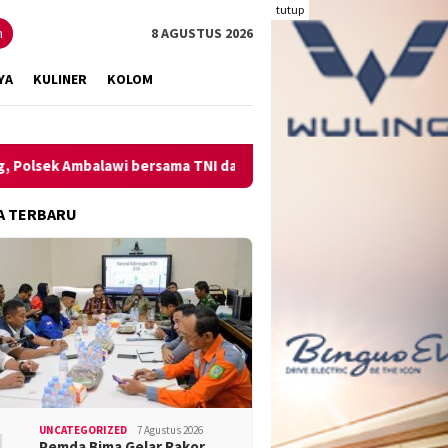
tutup
n
8 AGUSTUS 2026
YA
KULINER
KOLOM
Ambalawi bersama TNI dan SatPolPP Sita Minuman Keras
Pen
A TERBARU
UNCATEGORIZED
7 Agustus 2026
Pemda Bima Gelar Rakor