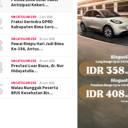
1
Antisipasi Kekeri…
2
UNCATEGORIZED
2 Juli 2026
Fraksi Gerindra DPRD
Kabupaten Bima Soro…
3
UNCATEGORIZED
30 Juni 2026
Pawai Rimpu Hari Jadi Bima
Ke-386, Antus…
4
UNCATEGORIZED
29 Juni 2026
Prestasi Luar Biasa, dr. Nur
Hidayatulla…
5
UNCATEGORIZED
29 Juni 2026
Walau Nunggak Peserta
BPJS Kesehatan Bis…