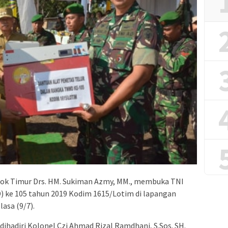
ok Timur Drs. HM. Sukiman Azmy, MM., membuka TNI
ke 105 tahun 2019 Kodim 1615/Lotim di lapangan
asa (9/7).
hadiri Kolonel Czi Ahmad Rizal Ramdhani, S.Sos. SH.