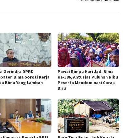
si Gerindra DPRD
Pawai Rimpu Hari Jadi Bima
paten Bima Soroti Kerja
Ke-386, Antusias Puluhan Ribu
a Bima Yang Lamban
Peserta Mendominasi Corak
Biru
u Nunggak Peserta BPJS
Baru Tiga Bulan Jadi Kepala