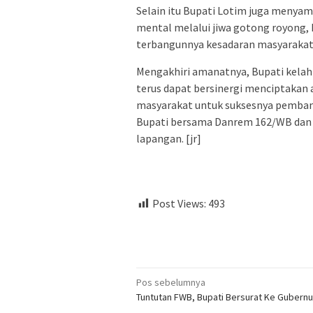
Selain itu Bupati Lotim juga menya
mental melalui jiwa gotong royong, 
terbangunnya kesadaran masyarakat
Mengakhiri amanatnya, Bupati kela
terus dapat bersinergi menciptakan 
masyarakat untuk suksesnya pemban
Bupati bersama Danrem 162/WB dan 
lapangan. [jr]
Post Views:
493
Navigasi
Pos sebelumnya
Tuntutan FWB, Bupati Bersurat Ke Gubernu
pos