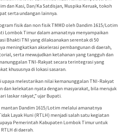
m dan Kasi, Dan/Ka Satdisjan, Muspika Keruak, tokoh
at serta undangan lainnya.
ogram fisik dan non fisik TMMD oleh Dandim 1615/Lotim
pati Lombok Timur dalam amanatnya menyampaikan
si Bhakti TNI yang dilaksanakan serentak di 50
paya meningkatkan akselerasi pembangunan di daerah,
torial, serta mewujudkan ketahanan yang tangguh dan
anunggalan TNI-Rakyat secara terintegrasi yang
at khususnya di lokasi sasaran.
i upaya melestarikan nilai kemanunggalan TNI-Rakyat
n dan kelekatan nyata dengan masyarakat, bila merujuk
ri laskar rakyat,” ujar Bupati.
ti mantan Dandim 1615/Lotim melalui amanatnya
ak Layak Huni (RTLH) menjadi salah satu kegiatan
 upaya Pemerintah Kabupaten Lombok Timur untuk
 RTLH di daerah.