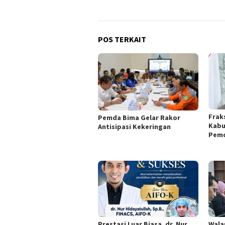
POS TERKAIT
Frak
Pemda Bima Gelar Rakor
Kabu
Antisipasi Kekeringan
Pemd
Prestasi Luar Biasa, dr. Nur
Wala