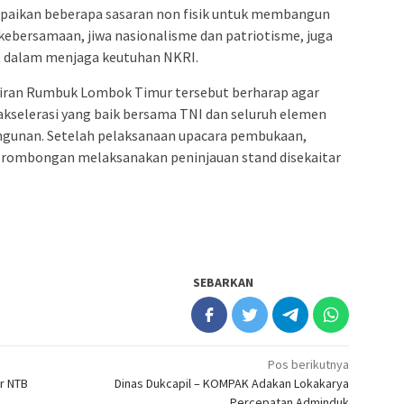
mpaikan beberapa sasaran non fisik untuk membangun
kebersamaan, jiwa nasionalisme dan patriotisme, juga
 dalam menjaga keutuhan NKRI.
hiran Rumbuk Lombok Timur tersebut berharap agar
akselerasi yang baik bersama TNI dan seluruh elemen
gunan. Setelah pelaksanaan upacara pembukaan,
rombongan melaksanakan peninjauan stand disekaitar
SEBARKAN
Pos berikutnya
r NTB
Dinas Dukcapil – KOMPAK Adakan Lokakarya
Percepatan Adminduk