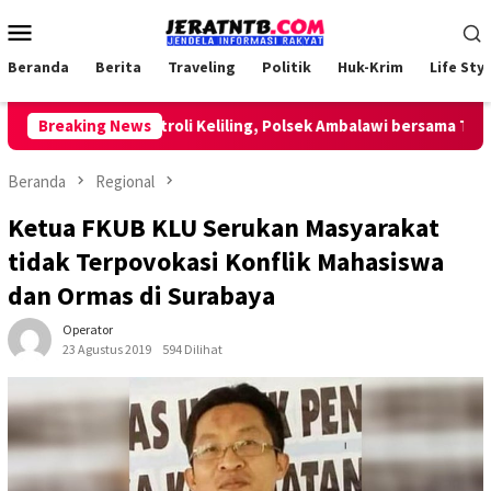
Loncat
Menu
ke
Mobile
konten
Beranda
Berita
Traveling
Politik
Huk-Krim
Life Styl
Lakukan Patroli Keliling, Polsek Ambalawi bersama TNI dan 
Breaking News
Beranda
Regional
Ketua FKUB KLU Serukan Masyarakat
tidak Terpovokasi Konflik Mahasiswa
dan Ormas di Surabaya
Operator
23 Agustus 2019
594 Dilihat