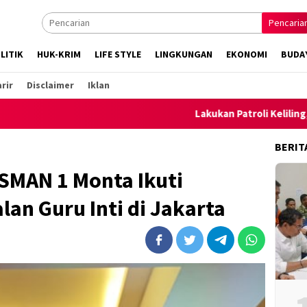
Pencaria
LITIK
HUK-KRIM
LIFE STYLE
LINGKUNGAN
EKONOMI
BUDA
rir
Disclaimer
Iklan
Lakukan Patroli Keliling, Polsek Amb
BERIT
SMAN 1 Monta Ikuti
an Guru Inti di Jakarta