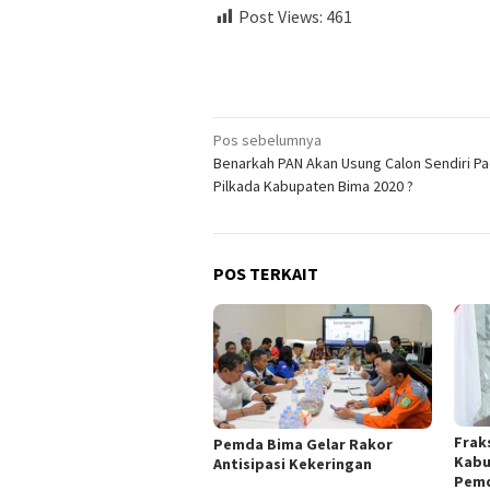
Post Views:
461
Navigasi
Pos sebelumnya
Benarkah PAN Akan Usung Calon Sendiri P
pos
Pilkada Kabupaten Bima 2020 ?
POS TERKAIT
Frak
Pemda Bima Gelar Rakor
Kabu
Antisipasi Kekeringan
Pemd