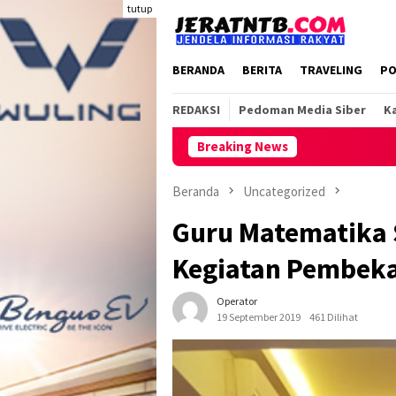
Loncat
tutup
ke
konten
BERANDA
BERITA
TRAVELING
PO
REDAKSI
Pedoman Media Siber
Ka
Breaking News
Beranda
Uncategorized
Guru Matematika 
Kegiatan Pembekal
Operator
19 September 2019
461 Dilihat