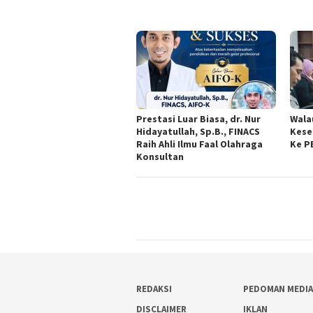
Prestasi Luar Biasa, dr. Nur
Wala
Hidayatullah, Sp.B., FINACS
Kese
Raih Ahli Ilmu Faal Olahraga
Ke P
Konsultan
REDAKSI
PEDOMAN MEDIA
DISCLAIMER
IKLAN