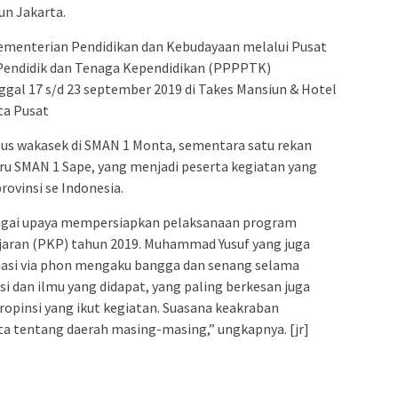
un Jakarta.
Kementerian Pendidikan dan Kebudayaan melalui Pusat
ndidik dan Tenaga Kependidikan (PPPPTK)
ggal 17 s/d 23 september 2019 di Takes Mansiun & Hotel
rta Pusat
us wakasek di SMAN 1 Monta, sementara satu rekan
uru SMAN 1 Sape, yang menjadi peserta kegiatan yang
rovinsi se Indonesia.
agai upaya mempersiapkan pelaksanaan program
ran (PKP) tahun 2019. Muhammad Yusuf yang juga
rmasi via phon mengaku bangga dan senang selama
i dan ilmu yang didapat, yang paling berkesan juga
ropinsi yang ikut kegiatan. Suasana keakraban
ita tentang daerah masing-masing,” ungkapnya. [jr]