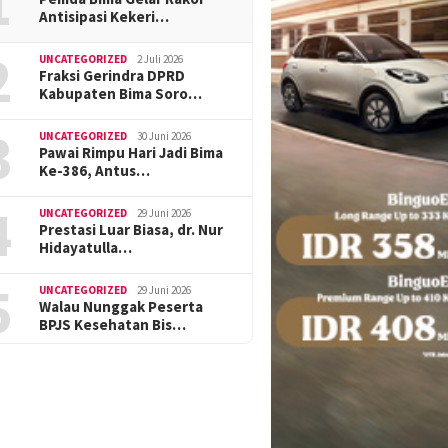
1
Antisipasi Kekeri…
2
UNCATEGORIZED
2 Juli 2026
Fraksi Gerindra DPRD
Kabupaten Bima Soro…
3
UNCATEGORIZED
30 Juni 2026
Pawai Rimpu Hari Jadi Bima
Ke-386, Antus…
4
UNCATEGORIZED
29 Juni 2026
Prestasi Luar Biasa, dr. Nur
Hidayatulla…
5
UNCATEGORIZED
29 Juni 2026
Walau Nunggak Peserta
BPJS Kesehatan Bis…