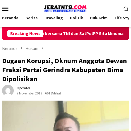
Loncat
Menu
ke
Mobile
konten
Beranda
Berita
Traveling
Politik
Huk-Krim
Life Styl
Polsek Ambalawi bersama TNI dan SatPolPP Sita Minuman Keras
Breaking News
Beranda
Hukum
Dugaan Korupsi, Oknum Anggota Dewan
Fraksi Partai Gerindra Kabupaten Bima
Dipolisikan
Operator
7 November 2019
661 Dilihat