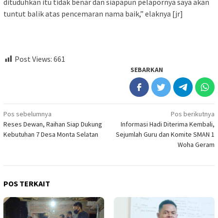
dituduhkan itu tidak benar dan siapapun pelapornya saya akan
tuntut balik atas pencemaran nama baik,” elaknya [jr]
Post Views:
661
SEBARKAN
Navigasi
Pos sebelumnya
Pos berikutnya
Reses Dewan, Raihan Siap Dukung
Informasi Hadi Diterima Kembali,
pos
Kebutuhan 7 Desa Monta Selatan
Sejumlah Guru dan Komite SMAN 1
Woha Geram
POS TERKAIT