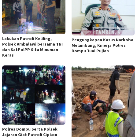
Lakukan Patroli Keliling,
Pengungkapan Kasus Narkoba
Polsek Ambalawi bersama TNI
Melambung, Kinerja Polres
dan SatPolPP Sita Minuman
Dompu Tuai Pujian
Keras
Polres Dompu Serta Polsek
Jajaran Giat Patroli Cipkon