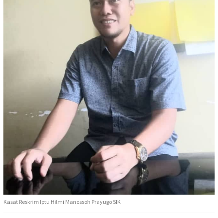
Kasat Reskrim Iptu Hilmi Manossoh Prayugo SIK