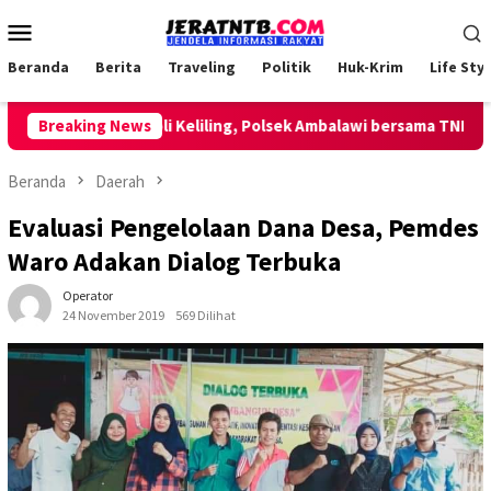
Loncat
Menu
ke
Mobile
konten
Beranda
Berita
Traveling
Politik
Huk-Krim
Life Styl
Lakukan Patroli Keliling, Polsek Ambalawi bersama TNI dan Sat
Breaking News
Beranda
Daerah
Evaluasi Pengelolaan Dana Desa, Pemdes
Waro Adakan Dialog Terbuka
Operator
24 November 2019
569 Dilihat