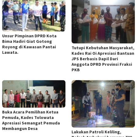
Unsur Pimpinan DPRD Kota
Bima Hadiri Giat Gotong
Royong di Kawasan Pantai
Tutupi Kebutuhan Masyarakat,
Lawata.
Kades Rai Oi Apresiasi Bantuan
JPS Berbasis Dapil Dari
Anggota DPRD Provinsi Fraksi
PKB
Buka Acara Pemilihan Ketua
Pemuda, Kades Tolowata
Apresiasi Semangat Pemuda
Membangun Desa
Lakukan Patroli Keliling,