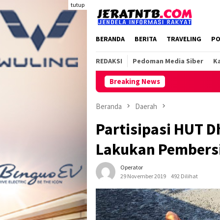
Loncat
tutup
ke
konten
BERANDA
BERITA
TRAVELING
PO
REDAKSI
Pedoman Media Siber
Ka
Breaking News
Beranda
Daerah
Partisipasi HUT 
Lakukan Pembersi
Operator
29 November 2019
492 Dilihat