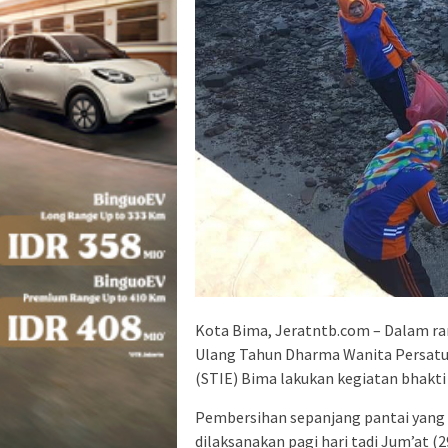
Kota Bima, Jeratntb.com – Dalam ra
Ulang Tahun Dharma Wanita Persatu
(STIE) Bima lakukan kegiatan bhakti
Pembersihan sepanjang pantai yang 
dilaksanakan pagi hari tadi Jum’at (