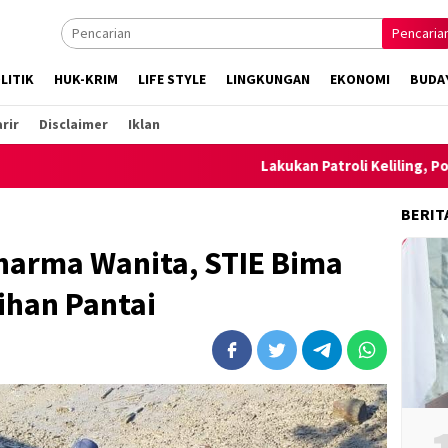
Pencaria
LITIK
HUK-KRIM
LIFE STYLE
LINGKUNGAN
EKONOMI
BUDA
rir
Disclaimer
Iklan
Lakukan Patroli Keliling, Polsek Amb
BERIT
Dharma Wanita, STIE Bima
han Pantai