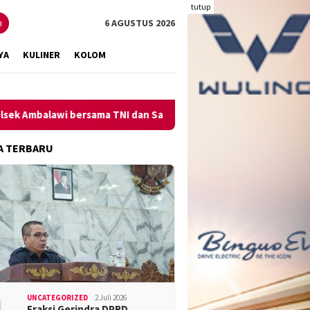
tutup
n
6 AGUSTUS 2026
YA
KULINER
KOLOM
alawi bersama TNI dan SatPolPP Sita Minuman Keras
Pengu
A TERBARU
UNCATEGORIZED
2 Juli 2026
Fraksi Gerindra DPRD