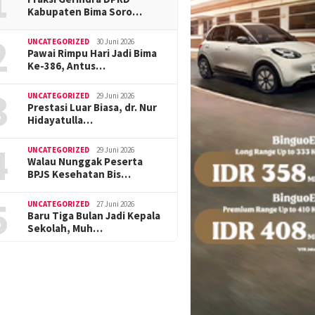
1
Kabupaten Bima Soro…
2
UNCATEGORIZED
30 Juni 2026
Pawai Rimpu Hari Jadi Bima
Ke-386, Antus…
3
UNCATEGORIZED
29 Juni 2026
Prestasi Luar Biasa, dr. Nur
Hidayatulla…
4
UNCATEGORIZED
29 Juni 2026
Walau Nunggak Peserta
BPJS Kesehatan Bis…
5
UNCATEGORIZED
27 Juni 2026
Baru Tiga Bulan Jadi Kepala
Sekolah, Muh…