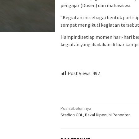
pengajar (Dosen) dan mahasiswa.
“Kegiatan ini sebagai bentuk partisip
sempat mengikuti kegiatan tersebut
Hampir disetiap momen hari-hari bes
kegiatan yang diadakan di luar kampu
Post Views:
492
Navigasi
Pos sebelumnya
Stadion GBL, Bakal Dipenuhi Penonton
pos