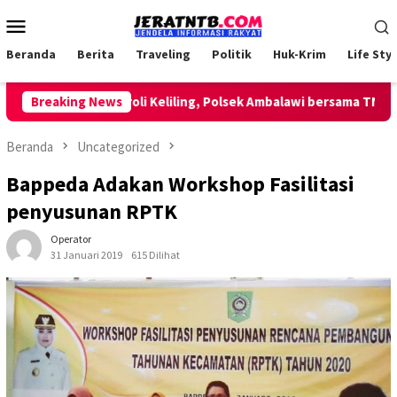
Loncat
Menu
ke
Mobile
konten
Beranda
Berita
Traveling
Politik
Huk-Krim
Life Styl
Lakukan Patroli Keliling, Polsek Ambalawi bersama TNI dan S
Breaking News
Beranda
Uncategorized
Bappeda Adakan Workshop Fasilitasi
penyusunan RPTK
Operator
31 Januari 2019
615 Dilihat