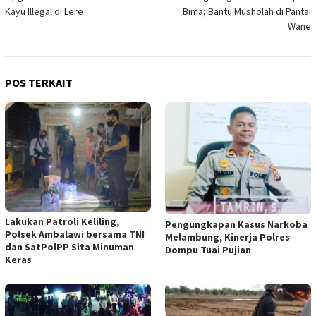
pos
Kayu Illegal di Lere
Bima; Bantu Musholah di Pantai
Wane
POS TERKAIT
Lakukan Patroli Keliling,
Pengungkapan Kasus Narkoba
Polsek Ambalawi bersama TNI
Melambung, Kinerja Polres
dan SatPolPP Sita Minuman
Dompu Tuai Pujian
Keras