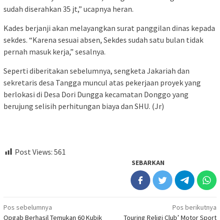
sudah diserahkan 35 jt,” ucapnya heran.
Kades berjanji akan melayangkan surat panggilan dinas kepada
sekdes. “Karena sesuai absen, Sekdes sudah satu bulan tidak
pernah masuk kerja,” sesalnya.
Seperti diberitakan sebelumnya, sengketa Jakariah dan
sekretaris desa Tangga muncul atas pekerjaan proyek yang
berlokasi di Desa Dori Dungga kecamatan Donggo yang
berujung selisih perhitungan biaya dan SHU. (Jr)
Post Views:
561
SEBARKAN
Navigasi
Pos sebelumnya
Pos berikutnya
Opgab Berhasil Temukan 60 Kubik
Touring Religi Club’ Motor Sport