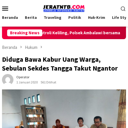
Loncat
Menu
ke
Mobile
konten
Beranda
Berita
Traveling
Politik
Huk-Krim
Life Styl
Lakukan Patroli Keliling, Polsek Ambalawi bersama TNI dan S
Breaking News
Beranda
Hukum
Diduga Bawa Kabur Uang Warga,
Sebulan Sekdes Tangga Takut Ngantor
Operator
1 Januari 2020
561 Dilihat