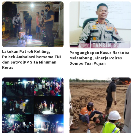
Lakukan Patroli Keliling,
Pengungkapan Kasus Narkoba
Polsek Ambalawi bersama TNI
Melambung, Kinerja Polres
dan SatPolPP Sita Minuman
Dompu Tuai Pujian
Keras