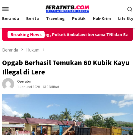
Loncat
Menu
ke
Mobile
konten
Beranda
Berita
Traveling
Politik
Huk-Krim
Life Styl
an Patroli Keliling, Polsek Ambalawi bersama TNI dan SatPolPP S
Breaking News
Beranda
Hukum
Opgab Berhasil Temukan 60 Kubik Kayu
Illegal di Lere
Operator
1 Januari 2020
610 Dilihat