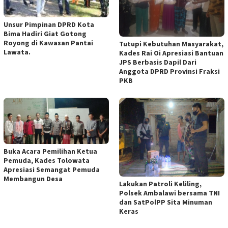
Unsur Pimpinan DPRD Kota
Bima Hadiri Giat Gotong
Royong di Kawasan Pantai
Tutupi Kebutuhan Masyarakat,
Lawata.
Kades Rai Oi Apresiasi Bantuan
JPS Berbasis Dapil Dari
Anggota DPRD Provinsi Fraksi
PKB
Buka Acara Pemilihan Ketua
Pemuda, Kades Tolowata
Apresiasi Semangat Pemuda
Membangun Desa
Lakukan Patroli Keliling,
Polsek Ambalawi bersama TNI
dan SatPolPP Sita Minuman
Keras