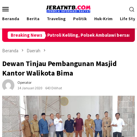
Loncat
Menu
ke
Mobile
konten
Beranda
Berita
Traveling
Politik
Huk-Krim
Life Styl
Breaking News
Lakukan Patroli Keliling, Polsek Ambalawi bersama TNI 
Beranda
Daerah
Dewan Tinjau Pembangunan Masjid
Kantor Walikota Bima
Operator
14 Januari 2020
643 Dilihat