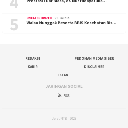
4
Prestasi Luar Biasa, dr. Nur Hidayatulla…
5
UNCATEGORIZED
29 Juni 2026
Walau Nunggak Peserta BPJS Kesehatan Bis…
REDAKSI
PEDOMAN MEDIA SIBER
KARIR
DISCLAIMER
IKLAN
JARINGAN SOCIAL
RSS
Jerat NTB | 2023