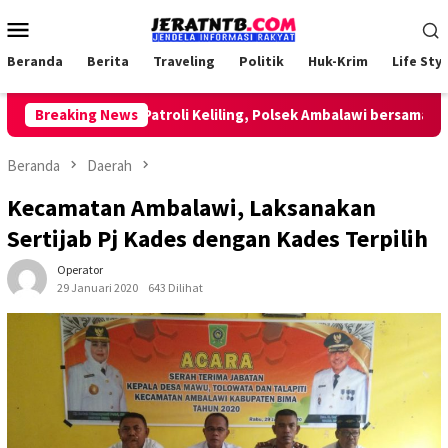
Loncat
Menu
ke
Mobile
konten
Beranda
Berita
Traveling
Politik
Huk-Krim
Life Styl
Breaking News
Lakukan Patroli Keliling, Polsek Ambalawi bersama TNI da
Beranda
Daerah
Kecamatan Ambalawi, Laksanakan
Sertijab Pj Kades dengan Kades Terpilih
Operator
29 Januari 2020
643 Dilihat