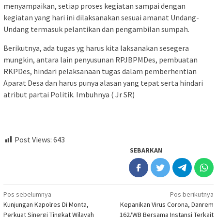
menyampaikan, setiap proses kegiatan sampai dengan
kegiatan yang hari ini dilaksanakan sesuai amanat Undang-
Undang termasuk pelantikan dan pengambilan sumpah.
Berikutnya, ada tugas yg harus kita laksanakan sesegera
mungkin, antara lain penyusunan RPJBPMDes, pembuatan
RKPDes, hindari pelaksanaan tugas dalam pemberhentian
Aparat Desa dan harus punya alasan yang tepat serta hindari
atribut partai Politik. Imbuhnya ( Jr SR)
Post Views:
643
SEBARKAN
Navigasi
Pos sebelumnya
Pos berikutnya
Kunjungan Kapolres Di Monta,
Kepanikan Virus Corona, Danrem
pos
Perkuat Sinergi Tingkat Wilayah
162/WB Bersama Instansi Terkait