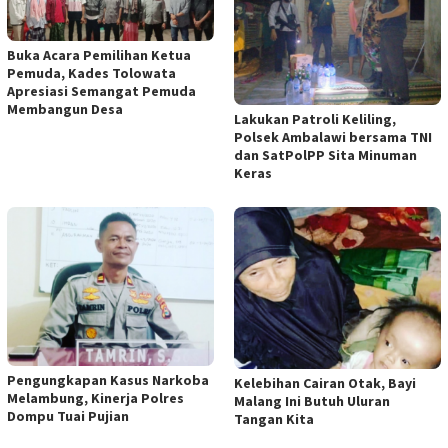
Buka Acara Pemilihan Ketua
Pemuda, Kades Tolowata
Apresiasi Semangat Pemuda
Membangun Desa
Lakukan Patroli Keliling,
Polsek Ambalawi bersama TNI
dan SatPolPP Sita Minuman
Keras
Pengungkapan Kasus Narkoba
Kelebihan Cairan Otak, Bayi
Melambung, Kinerja Polres
Malang Ini Butuh Uluran
Dompu Tuai Pujian
Tangan Kita