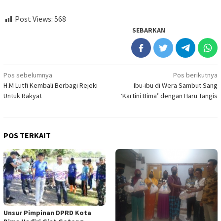
Post Views:
568
SEBARKAN
Navigasi
Pos sebelumnya
Pos berikutnya
H.M Lutfi Kembali Berbagi Rejeki
Ibu-ibu di Wera Sambut Sang
pos
Untuk Rakyat
‘Kartini Bima’ dengan Haru Tangis
POS TERKAIT
Unsur Pimpinan DPRD Kota