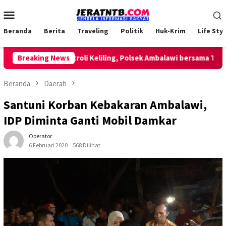
Loncat
Menu
ke
Mobile
konten
Beranda
Berita
Traveling
Politik
Huk-Krim
Life Styl
Lakukan Patroli Keliling, Polsek Ambalawi bersama TNI dan 
Breaking News
Beranda
Daerah
Santuni Korban Kebakaran Ambalawi,
IDP Diminta Ganti Mobil Damkar
Operator
6 Februari 2020
568 Dilihat