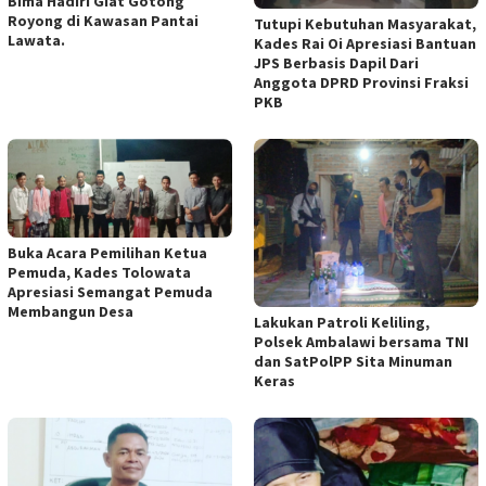
Bima Hadiri Giat Gotong
Royong di Kawasan Pantai
Tutupi Kebutuhan Masyarakat,
Lawata.
Kades Rai Oi Apresiasi Bantuan
JPS Berbasis Dapil Dari
Anggota DPRD Provinsi Fraksi
PKB
Buka Acara Pemilihan Ketua
Pemuda, Kades Tolowata
Apresiasi Semangat Pemuda
Membangun Desa
Lakukan Patroli Keliling,
Polsek Ambalawi bersama TNI
dan SatPolPP Sita Minuman
Keras