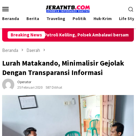
Loncat
Menu
ke
Mobile
konten
Beranda
Berita
Traveling
Politik
Huk-Krim
Life Styl
Breaking News
Lakukan Patroli Keliling, Polsek Ambalawi bersama TNI da
Beranda
Daerah
Lurah Matakando, Minimalisir Gejolak
Dengan Transparansi Informasi
Operator
25 Februari 2020
587 Dilihat