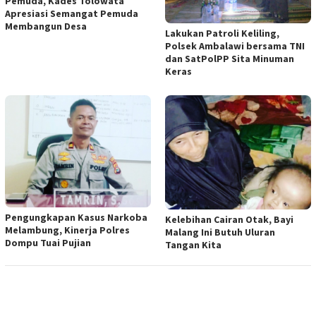
Pemuda, Kades Tolowata
Apresiasi Semangat Pemuda
Membangun Desa
Lakukan Patroli Keliling,
Polsek Ambalawi bersama TNI
dan SatPolPP Sita Minuman
Keras
Pengungkapan Kasus Narkoba
Kelebihan Cairan Otak, Bayi
Melambung, Kinerja Polres
Malang Ini Butuh Uluran
Dompu Tuai Pujian
Tangan Kita