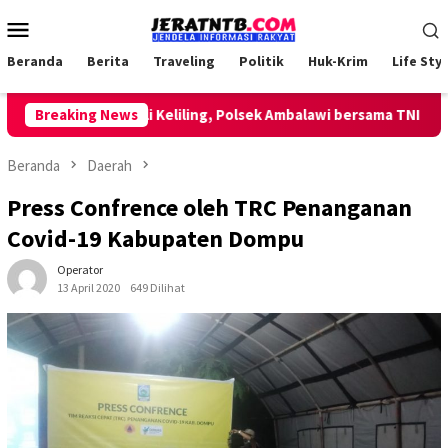
Loncat
Menu
ke
Mobile
konten
Beranda
Berita
Traveling
Politik
Huk-Krim
Life Styl
Lakukan Patroli Keliling, Polsek Ambalawi bersama TNI dan SatPo
Breaking News
Beranda
Daerah
Press Confrence oleh TRC Penanganan
Covid-19 Kabupaten Dompu
Operator
13 April 2020
649 Dilihat