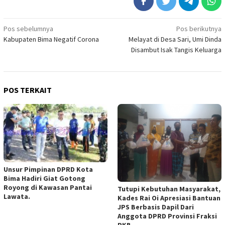
Navigasi
Pos sebelumnya
Pos berikutnya
Kabupaten Bima Negatif Corona
Melayat di Desa Sari, Umi Dinda
pos
Disambut Isak Tangis Keluarga
POS TERKAIT
Unsur Pimpinan DPRD Kota
Bima Hadiri Giat Gotong
Royong di Kawasan Pantai
Tutupi Kebutuhan Masyarakat,
Lawata.
Kades Rai Oi Apresiasi Bantuan
JPS Berbasis Dapil Dari
Anggota DPRD Provinsi Fraksi