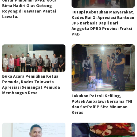
Unsur Pimpinan DPRD Kota
Bima Hadiri Giat Gotong
Royong di Kawasan Pantai
Tutupi Kebutuhan Masyarakat,
Lawata.
Kades Rai Oi Apresiasi Bantuan
JPS Berbasis Dapil Dari
Anggota DPRD Provinsi Fraksi
PKB
Buka Acara Pemilihan Ketua
Pemuda, Kades Tolowata
Apresiasi Semangat Pemuda
Membangun Desa
Lakukan Patroli Keliling,
Polsek Ambalawi bersama TNI
dan SatPolPP Sita Minuman
Keras