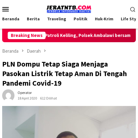
Loncat
Menu
ke
Mobile
konten
Beranda
Berita
Traveling
Politik
Huk-Krim
Life Styl
Breaking News
Lakukan Patroli Keliling, Polsek Ambalawi bersama TNI da
Beranda
Daerah
PLN Dompu Tetap Siaga Menjaga
Pasokan Listrik Tetap Aman Di Tengah
Pandemi Covid-19
Operator
18 April 2020
612 Dilihat