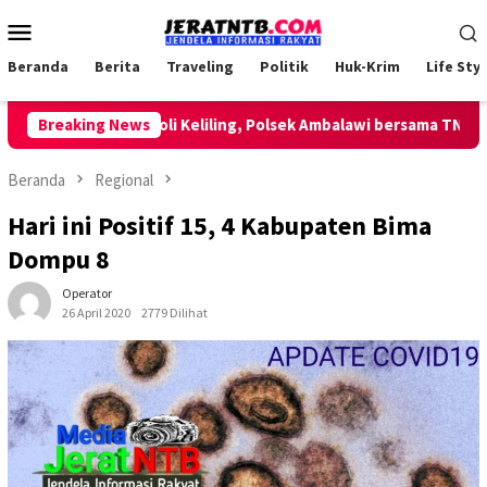
Loncat
Menu
ke
Mobile
konten
Beranda
Berita
Traveling
Politik
Huk-Krim
Life Styl
Lakukan Patroli Keliling, Polsek Ambalawi bersama TNI dan SatP
Breaking News
Beranda
Regional
Hari ini Positif 15, 4 Kabupaten Bima
Dompu 8
Operator
26 April 2020
2779 Dilihat