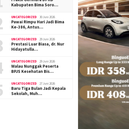
1
Kabupaten Bima Soro…
2
UNCATEGORIZED
30 Juni 2026
Pawai Rimpu Hari Jadi Bima
Ke-386, Antus…
3
UNCATEGORIZED
29 Juni 2026
Prestasi Luar Biasa, dr. Nur
Hidayatulla…
4
UNCATEGORIZED
29 Juni 2026
Walau Nunggak Peserta
BPJS Kesehatan Bis…
5
UNCATEGORIZED
27 Juni 2026
Baru Tiga Bulan Jadi Kepala
Sekolah, Muh…