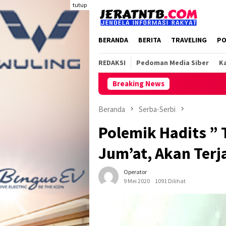
Loncat
tutup
ke
konten
BERANDA
BERITA
TRAVELING
PO
REDAKSI
Pedoman Media Siber
Ka
Breaking News
Beranda
Serba-Serbi
Polemik Hadits ”
Jum’at, Akan Terj
Operator
9 Mei 2020
1091 Dilihat