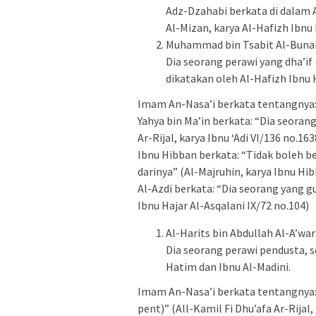
Adz-Dzahabi berkata di dalam A
Al-Mizan, karya Al-Hafizh Ibnu 
Muhammad bin Tsabit Al-Buna
Dia seorang perawi yang dha’i
dikatakan oleh Al-Hafizh Ibnu 
Imam An-Nasa’i berkata tentangnya: 
Yahya bin Ma’in berkata: “Dia seoran
Ar-Rijal, karya Ibnu ‘Adi VI/136 no.163
Ibnu Hibban berkata: “Tidak boleh b
darinya” (Al-Majruhin, karya Ibnu Hib
Al-Azdi berkata: “Dia seorang yang g
Ibnu Hajar Al-Asqalani IX/72 no.104)
Al-Harits bin Abdullah Al-A’wa
Dia seorang perawi pendusta, 
Hatim dan Ibnu Al-Madini.
Imam An-Nasa’i berkata tentangnya: 
pent)” (All-Kamil Fi Dhu’afa Ar-Rijal, 