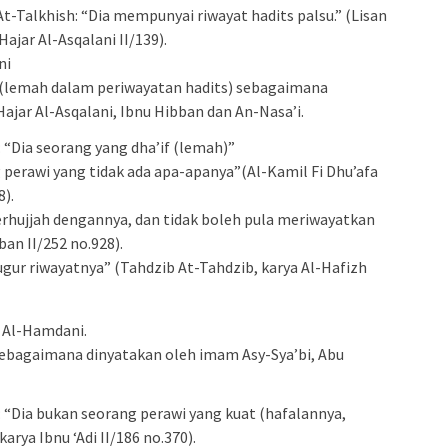
t-Talkhish: “Dia mempunyai riwayat hadits palsu.” (Lisan
Hajar Al-Asqalani II/139).
ni
f (lemah dalam periwayatan hadits) sebagaimana
Hajar Al-Asqalani, Ibnu Hibban dan An-Nasa’i.
“Dia seorang yang dha’if (lemah)”
g perawi yang tidak ada apa-apanya”(Al-Kamil Fi Dhu’afa
8).
erhujjah dengannya, dan tidak boleh pula meriwayatkan
ban II/252 no.928).
ugur riwayatnya” (Tahdzib At-Tahdzib, karya Al-Hafizh
r Al-Hamdani.
sebagaimana dinyatakan oleh imam Asy-Sya’bi, Abu
“Dia bukan seorang perawi yang kuat (hafalannya,
karya Ibnu ‘Adi II/186 no.370).