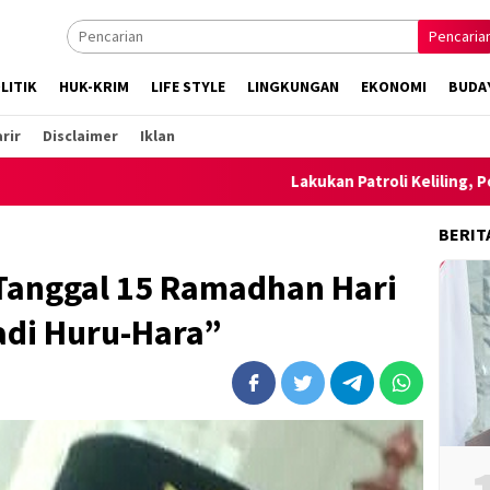
Pencaria
LITIK
HUK-KRIM
LIFE STYLE
LINGKUNGAN
EKONOMI
BUDA
rir
Disclaimer
Iklan
Lakukan Patroli Keliling, Polsek Ambalawi be
BERIT
 Tanggal 15 Ramadhan Hari
adi Huru-Hara”