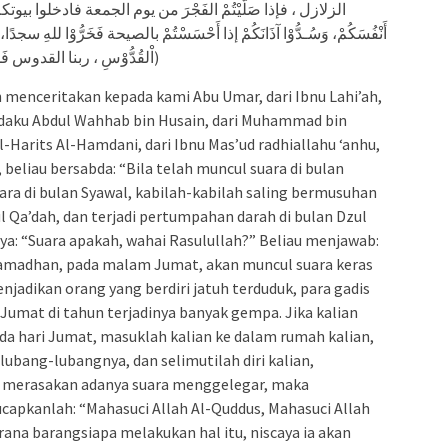
الزلازل ، فإذا صَلَّيْتُمْ الفَجْرَ من يوم الجمعة فادخلوا بيوتك
أَنْفُسَكُمْ، وَسُـدُّوْا آذَانَكُمْ إذا أَحْسَسْتُمْ بالصيحة فَخَرُّوْا للهِ سجدًا، و
اْلقُدُّوْسِ ، ربنا القدوس فَمَنْ يَفْعَلُ ذَلك نَجَا، وَمَنْ لَمْ يَفْعَلْ ذَلِكَ هَلَكَ)
menceritakan kepada kami Abu Umar, dari Ibnu Lahi’ah,
adaku Abdul Wahhab bin Husain, dari Muhammad bin
Al-Harits Al-Hamdani, dari Ibnu Mas’ud radhiallahu ‘anhu,
, beliau bersabda: “Bila telah muncul suara di bulan
ra di bulan Syawal, kabilah-kabilah saling bermusuhan
ul Qa’dah, dan terjadi pertumpahan darah di bulan Dzul
a: “Suara apakah, wahai Rasulullah?” Beliau menjawab:
Ramadhan, pada malam Jumat, akan muncul suara keras
adikan orang yang berdiri jatuh terduduk, para gadis
Jumat di tahun terjadinya banyak gempa. Jika kalian
a hari Jumat, masuklah kalian ke dalam rumah kalian,
ubang-lubangnya, dan selimutilah diri kalian,
an merasakan adanya suara menggelegar, maka
ucapkanlah: “Mahasuci Allah Al-Quddus, Mahasuci Allah
ana barangsiapa melakukan hal itu, niscaya ia akan