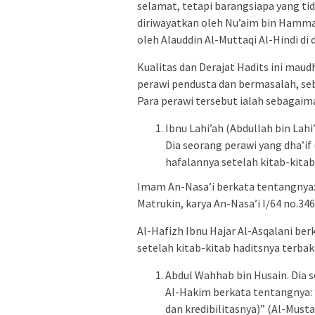
selamat, tetapi barangsiapa yang tida
diriwayatkan oleh Nu’aim bin Hammad
oleh Alauddin Al-Muttaqi Al-Hindi di
Kualitas dan Derajat Hadits ini maud
perawi pendusta dan bermasalah, se
Para perawi tersebut ialah sebagaima
Ibnu Lahi’ah (Abdullah bin Lahi
Dia seorang perawi yang dha’i
hafalannya setelah kitab-kitab
Imam An-Nasa’i berkata tentangnya: 
Matrukin, karya An-Nasa’i I/64 no.346
Al-Hafizh Ibnu Hajar Al-Asqalani be
setelah kitab-kitab haditsnya terbak
Abdul Wahhab bin Husain. Dia s
Al-Hakim berkata tentangnya: “D
dan kredibilitasnya)” (Al-Musta