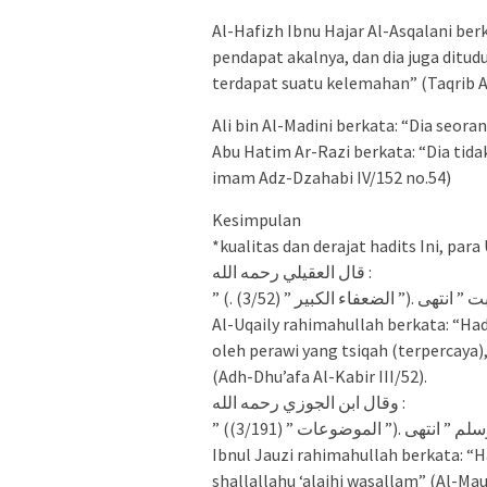
Al-Hafizh Ibnu Hajar Al-Asqalani be
pendapat akalnya, dan dia juga ditu
terdapat suatu kelemahan” (Taqrib A
Ali bin Al-Madini berkata: “Dia seor
Abu Hatim Ar-Razi berkata: “Dia tidak
imam Adz-Dzahabi IV/152 no.54)
Kesimpulan
*kualitas dan derajat hadits Ini, pa
قال العقيلي رحمه الله :
” نتهى .(” الضعفاء الكبير ” (3/52
Al-Uqaily rahimahullah berkata: “Hadi
oleh perawi yang tsiqah (terpercaya),
(Adh-Dhu’afa Al-Kabir III/52).
وقال ابن الجوزي رحمه الله :
”  انتهى .(” الموضوعات ” (3/191
Ibnul Jauzi rahimahullah berkata: “Ha
shallallahu ‘alaihi wasallam” (Al-Mau