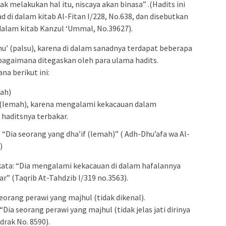
k melakukan hal itu, niscaya akan binasa” .(Hadits ini
 di dalam kitab Al-Fitan I/228, No.638, dan disebutkan
 dalam kitab Kanzul ‘Ummal, No.39627).
hu’ (palsu), karena di dalam sanadnya terdapat beberapa
bagaimana ditegaskan oleh para ulama hadits.
na berikut ini:
’ah)
f (lemah), karena mengalami kekacauan dalam
 haditsnya terbakar.
“Dia seorang yang dha’if (lemah)” ( Adh-Dhu’afa wa Al-
)
rkata: “Dia mengalami kekacauan di dalam hafalannya
ar” (Taqrib At-Tahdzib I/319 no.3563).
eorang perawi yang majhul (tidak dikenal).
ia seorang perawi yang majhul (tidak jelas jati dirinya
drak No. 8590).