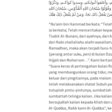
م، وأغلقوا أبوابكم، وسدوا كواكـم، ودَثِّرُوْا
َقُوْلُوْا سُبْحَانَ اللهِ اْلقُدُّوْسِ، سُبْحَانَ اللهِ
*Nu’aim bin Hammad berkata: “Telah 
ia berkata; Telah menceritakan kep
Tsabit Al-Bunani, dari ayahnya, dari 
dari Nabi shallallahu alaihi wasallam
Ramadhan, maka akan terjadi huru-ha
(perang antar suku, pen) di bulan Dz
Hijjah dan Muharram…”. Kami bertany
“Suara keras di pertengahan bulan 
yang membangunkan orang tidur, menj
keluar dari pingitannya, pada malam 
telah melaksanakan shalat Subuh pad
tutuplah pintu-pintunya, sumbatlah l
sumbatlah telinga kalian. Jika kali
bersujudlah kalian kepada Allah dan 
Al-Quddus, Rabb kami Al-Quddus”, ker