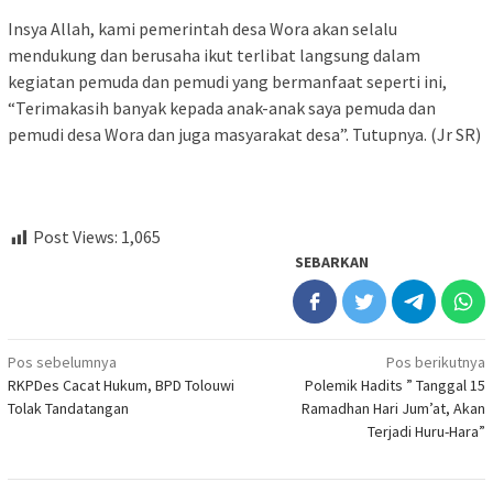
Insya Allah, kami pemerintah desa Wora akan selalu
mendukung dan berusaha ikut terlibat langsung dalam
kegiatan pemuda dan pemudi yang bermanfaat seperti ini,
“Terimakasih banyak kepada anak-anak saya pemuda dan
pemudi desa Wora dan juga masyarakat desa”. Tutupnya. (Jr SR)
Post Views:
1,065
SEBARKAN
Navigasi
Pos sebelumnya
Pos berikutnya
RKPDes Cacat Hukum, BPD Tolouwi
Polemik Hadits ” Tanggal 15
pos
Tolak Tandatangan
Ramadhan Hari Jum’at, Akan
Terjadi Huru-Hara”